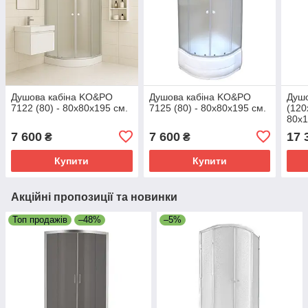
Душова кабіна KO&PO
Душова кабіна KO&PO
Душ
7122 (80) - 80х80х195 см.
7125 (80) - 80х80х195 см.
(120
80х1
7 600
7 600
17 
₴
₴
Купити
Купити
Акційні пропозиції та новинки
Топ продажів
–48%
–5%