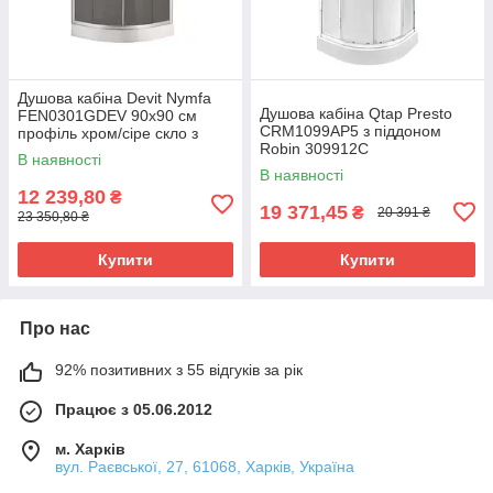
Душова кабіна Devit Nymfa
Душова кабіна Qtap Presto
FEN0301GDEV 90х90 см
CRM1099AP5 з піддоном
профіль хром/сіре скло з
Robin 309912C
піддоном
В наявності
В наявності
12 239,80
₴
19 371,45
₴
20 391 ₴
23 350,80 ₴
Купити
Купити
Про нас
92% позитивних з 55 відгуків за рік
Працює з 05.06.2012
м. Харків
вул. Раєвської, 27, 61068, Харків, Україна