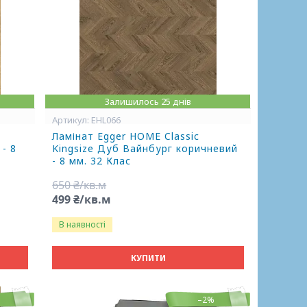
Залишилось 25 днів
EHL066
Ламінат Egger HOME Classic
 - 8
Kingsize Дуб Вайнбург коричневий
- 8 мм. 32 Клас
650 ₴/кв.м
499 ₴/кв.м
В наявності
КУПИТИ
%
–2%