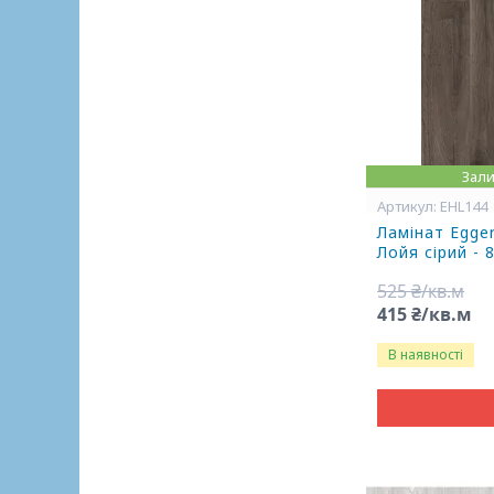
Зали
EHL144
Ламінат Egge
Лойя сірий - 
525 ₴/кв.м
415 ₴/кв.м
В наявності