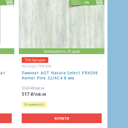
–6%
Залишилось 25 днів
Топ продаж
PRK006
нат
Ламінат AGT Natura Select PRK006
Kemer Pine 32/АС4 8 мм
550 ₴/кв.м
517 ₴/кв.м
В наявності
КУПИТИ