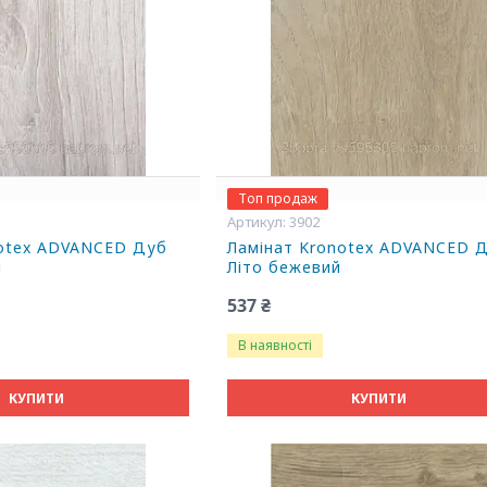
Топ продаж
3902
notex ADVANCED Дуб
Ламінат Kronotex ADVANCED 
й
Літо бежевий
537 ₴
В наявності
КУПИТИ
КУПИТИ