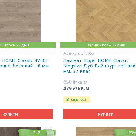
шилось 25 днів
Залишилось 25 днів
EHL065
r HOME Classic 4V 33
Ламінат Egger HOME Classic
очно-бежевий - 8 мм.
Kingsize Дуб Вайнбург світлий
мм. 32 Клас
650 ₴/кв.м
479 ₴/кв.м
В наявності
КУПИТИ
КУПИТИ
–21%
–23