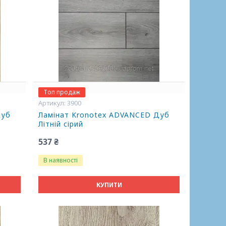
Топ продаж
3900
Дуб
Ламінат Kronotex ADVANCED Дуб
Літній сірий
537 ₴
В наявності
КУПИТИ