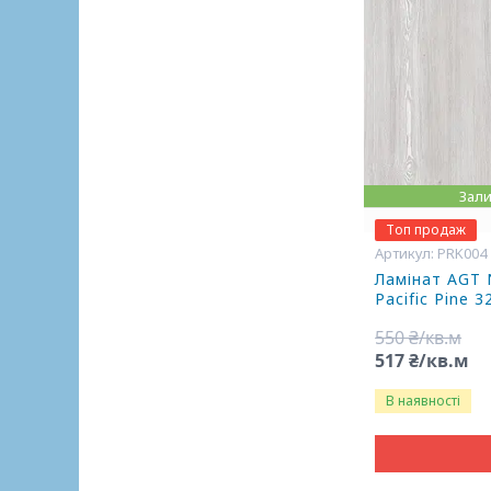
Зали
Топ продаж
PRK004
Ламінат AGT 
Pacific Pine 
550 ₴/кв.м
517 ₴/кв.м
В наявності