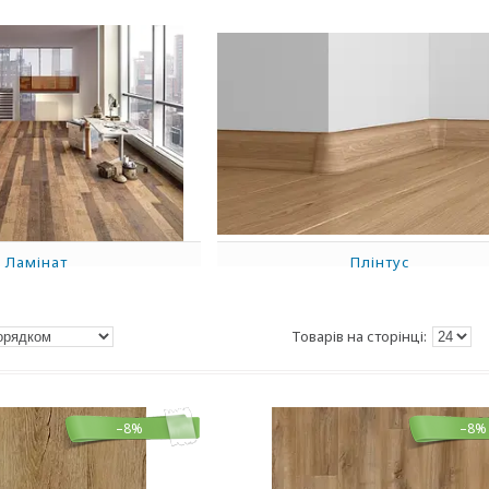
Ламінат
Плінтус
–8%
–8%