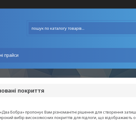
ні прайси
новані покриття
 «Два Бобра» пропонує Вам різноманітні рішення для створення зати
окий вибір високоякісних покриттів для підлоги, що відображають ост