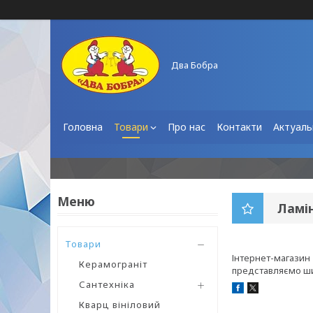
Два Бобра
Головна
Товари
Про нас
Контакти
Актуаль
Ламі
Товари
Інтернет-магазин
Керамограніт
представляємо шир
Сантехніка
Кварц вініловий