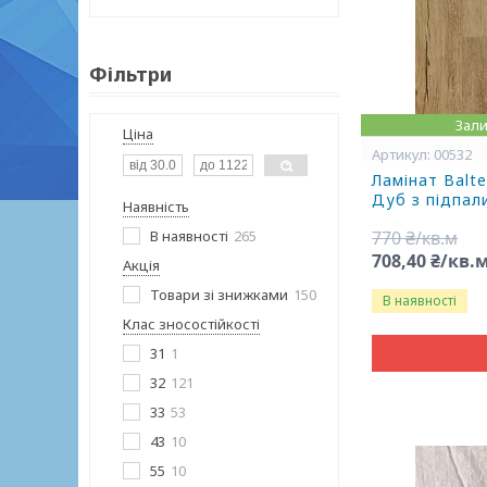
Фільтри
Зали
Ціна
00532
Ламінат Balte
Дуб з підпал
Наявність
В наявності
265
770 ₴/кв.м
708,40 ₴/кв.
Акція
Товари зі знижками
150
В наявності
Клас зносостійкості
31
1
32
121
33
53
43
10
55
10