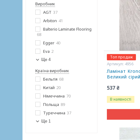
Виробник
AGT
37
Arbiton
41
Balterio Laminate Flooring
68
Egger
40
Eva
2
Топ продаж
Ще 4
4956
Країна виробник
Ламінат Kro
Великий сіри
Бельгія
68
537 ₴
Китай
20
Німеччина
70
В наявності
Польща
89
Туреччина
37
Ще 1