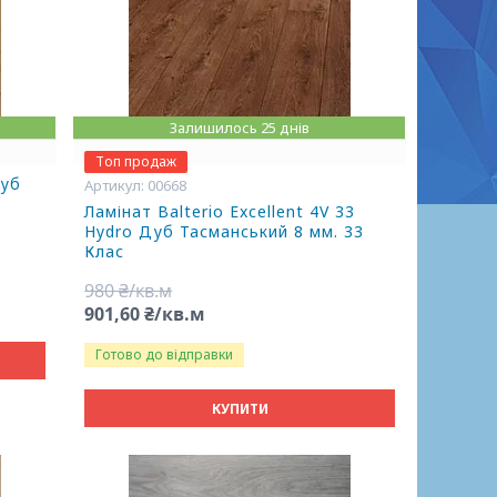
Залишилось 25 днів
Топ продаж
Дуб
00668
Ламінат Balterio Excellent 4V 33
Hydro Дуб Тасманський 8 мм. 33
Клас
980 ₴/кв.м
901,60 ₴/кв.м
Готово до відправки
КУПИТИ