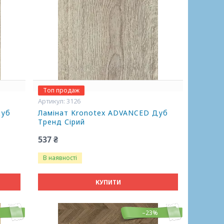
Топ продаж
3126
Дуб
Ламінат Kronotex ADVANCED Дуб
Тренд Сірий
537 ₴
В наявності
КУПИТИ
%
–23%