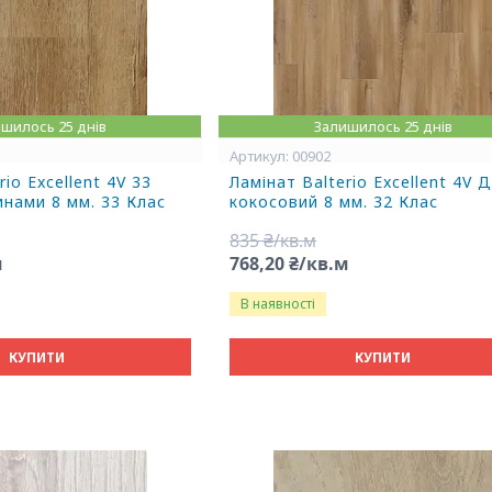
шилось 25 днів
Залишилось 25 днів
00902
rio Excellent 4V 33
Ламінат Balterio Excellent 4V 
инами 8 мм. 33 Клас
кокосовий 8 мм. 32 Клас
835 ₴/кв.м
м
768,20 ₴/кв.м
В наявності
КУПИТИ
КУПИТИ