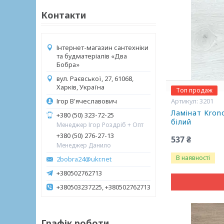
Контакти
Інтернет-магазин сантехніки
та будматеріалів «Два
Бобра»
вул. Раєвської, 27, 61068,
Харків, Україна
Топ продаж
Ігор В'ячеславович
3201
Ламінат Kro
+380 (50) 323-72-25
білий
Менеджер Ігор Роздріб + Опт
+380 (50) 276-27-13
537 ₴
Менеджер Данило
В наявності
2bobra24@ukr.net
+380502762713
+380503237225, +380502762713
Графік роботи