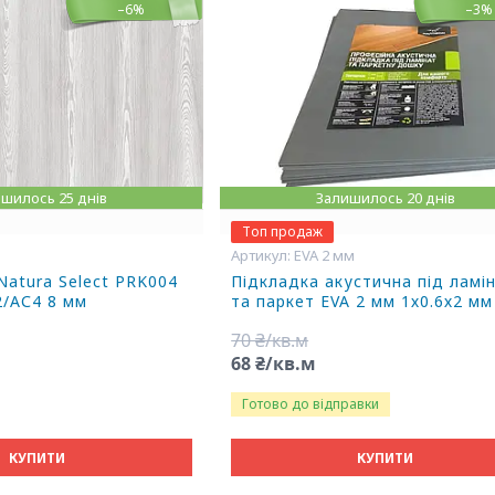
–6%
–3%
шилось 25 днів
Залишилось 20 днів
Топ продаж
EVA 2 мм
Natura Select PRK004
Підкладка акустична під ламі
32/АС4 8 мм
та паркет EVA 2 мм 1х0.6х2 мм
70 ₴/кв.м
68 ₴/кв.м
Готово до відправки
КУПИТИ
КУПИТИ