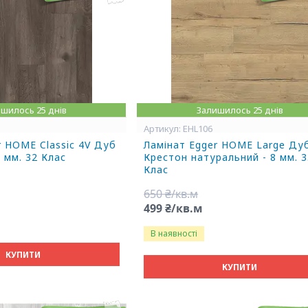
шилось 25 днів
Залишилось 25 днів
EHL106
r HOME Classic 4V Дуб
Ламінат Egger HOME Large Ду
8 мм. 32 Клас
Крестон натуральний - 8 мм. 3
Клас
650 ₴/кв.м
499 ₴/кв.м
В наявності
КУПИТИ
КУПИТИ