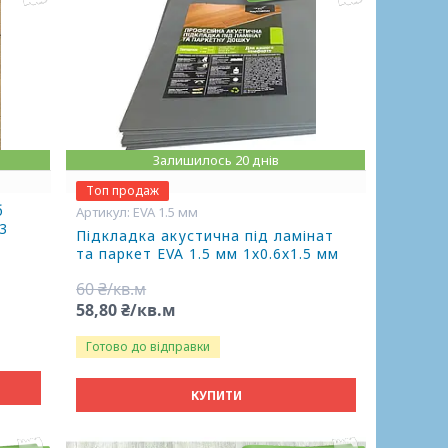
Залишилось 20 днів
Топ продаж
б
EVA 1.5 мм
3
Підкладка акустична під ламінат
та паркет EVA 1.5 мм 1х0.6х1.5 мм
60 ₴/кв.м
58,80 ₴/кв.м
Готово до відправки
КУПИТИ