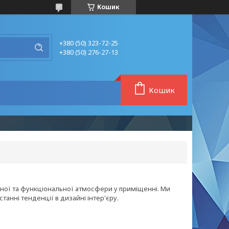
Кошик
+380 (50) 323-72-25
+380 (50) 276-27-13
Кошик
шної та функціональної атмосфери у приміщенні. Ми
анні тенденції в дизайні інтер'єру.