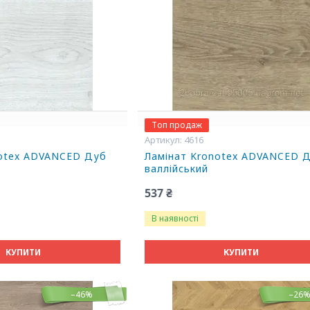
Топ продаж
4616
notex ADVANCED Дуб
Ламінат Kronotex ADVANCED 
валлійський
537 ₴
В наявності
КУПИТИ
КУПИТИ
–46%
–26