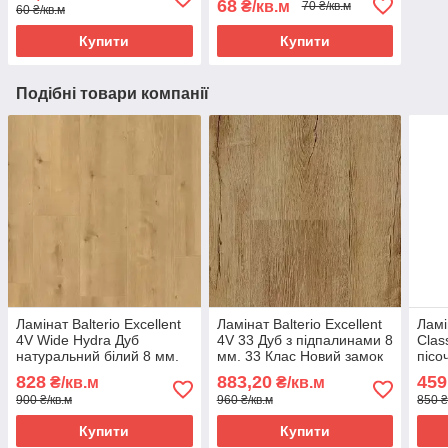
68
₴/кв.м
70 ₴/кв.м
60 ₴/кв.м
Купити
Купити
Подібні товари компанії
Ламінат Balterio Excellent
Ламінат Balterio Excellent
Лам
4V Wide Hydra Дуб
4V 33 Дуб з підпалинами 8
Clas
натуральний білий 8 мм.
мм. 33 Клас Новий замок
пісо
32 Клас
33 К
828
883,20
459
₴/кв.м
₴/кв.м
900 ₴/кв.м
960 ₴/кв.м
850 ₴
Купити
Купити