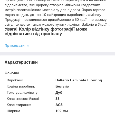
провінційного виробництва Balterio перетворився на велике
підприємство, яке щороку створює мільйони квадратних
метрів високоякісного матеріалу для підлоги. Зараз торгова
марка входить до топ-10 найкращих виробників ламінату.
Продукція поставляється щонайменше в 50 країн по всьому
світу, так що ви також можете купити ламінат Balterio в Україні.
Увага! Колір відтінку фотографії може
відрізнятися від оригіналу.
Приховати
Характеристики
Основні
Виробник
Balterio Laminate Flooring
Країна виробник
Бельгія
Текстура ламінату
Дуб
Клас зносостійкості
33
Клас стирання
АС5
Ширина
192 мм