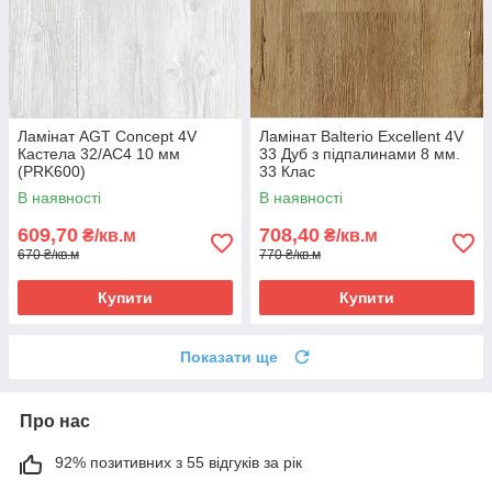
Ламінат AGT Concept 4V
Ламінат Balterio Excellent 4V
Кастела 32/АС4 10 мм
33 Дуб з підпалинами 8 мм.
(PRK600)
33 Клас
В наявності
В наявності
609,70
708,40
₴/кв.м
₴/кв.м
670 ₴/кв.м
770 ₴/кв.м
Купити
Купити
Показати ще
Про нас
92% позитивних з 55 відгуків за рік