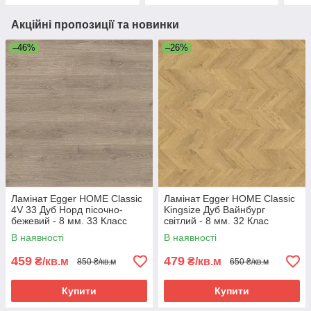
Акційні пропозиції та новинки
–46%
–26%
Ламінат Egger HOME Classic
Ламінат Egger HOME Classic
4V 33 Дуб Норд пісочно-
Kingsize Дуб Вайнбург
бежевий - 8 мм. 33 Класс
світлий - 8 мм. 32 Клас
В наявності
В наявності
459
479
₴/кв.м
₴/кв.м
850 ₴/кв.м
650 ₴/кв.м
Купити
Купити