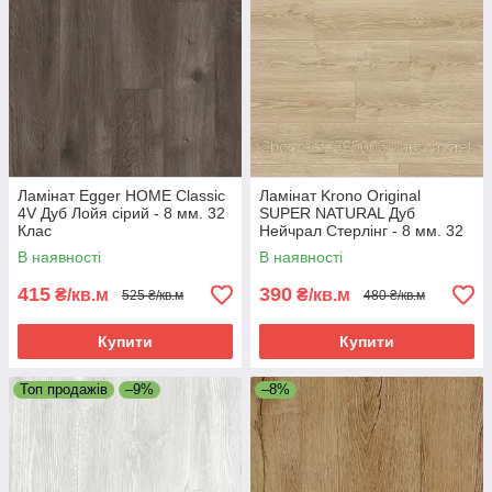
Ламінат Egger HOME Classic
Ламінат Krono Original
4V Дуб Лойя сірий - 8 мм. 32
SUPER NATURAL Дуб
Клас
Нейчрал Стерлінг - 8 мм. 32
Клас
В наявності
В наявності
415
390
₴/кв.м
₴/кв.м
525 ₴/кв.м
480 ₴/кв.м
Купити
Купити
Топ продажів
–9%
–8%