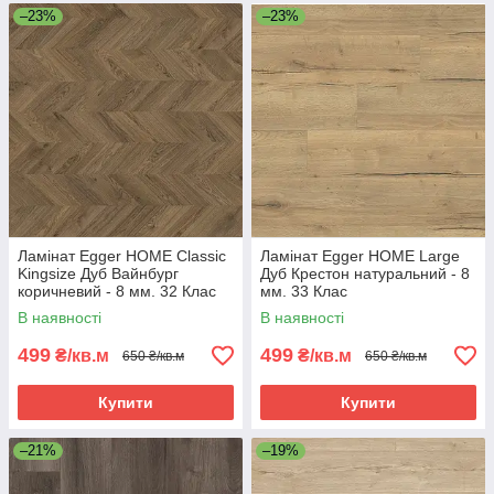
–23%
–23%
Ламінат Egger HOME Classic
Ламінат Egger HOME Large
Kingsize Дуб Вайнбург
Дуб Крестон натуральний - 8
коричневий - 8 мм. 32 Клас
мм. 33 Клас
В наявності
В наявності
499
499
₴/кв.м
₴/кв.м
650 ₴/кв.м
650 ₴/кв.м
Купити
Купити
–21%
–19%