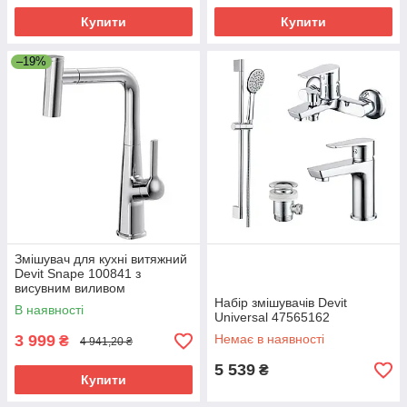
Купити
Купити
–19%
Змішувач для кухні витяжний
Devit Snape 100841 з
висувним виливом
Набір змішувачів Devit
В наявності
Universal 47565162
3 999
Немає в наявності
₴
4 941,20 ₴
5 539
₴
Купити