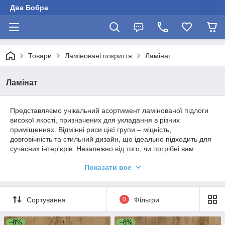
Два Бобра
Товари
Ламіновані покриття
Ламінат
Ламінат
Представляємо унікальний асортимент ламінованої підлоги
високої якості, призначених для укладання в різних
приміщеннях. Відмінні риси цієї групи – міцність,
довговічність та стильний дизайн, що ідеально підходить для
сучасних інтер'єрів. Незалежно від того, чи потрібні вам
підлоги для житлових або комерційних приміщень, ви можете
Показати все
вибрати з широкого асортименту, який задовольнить
найвишуканіші смаки.
Сортування
0
Фільтри
–8%
–8%