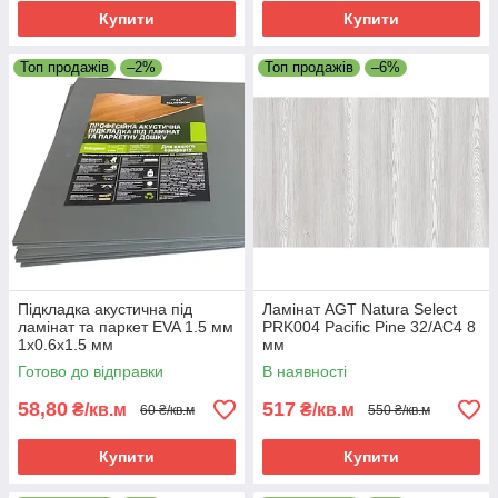
Купити
Купити
Топ продажів
–2%
Топ продажів
–6%
Підкладка акустична під
Ламінат AGT Natura Select
ламінат та паркет EVA 1.5 мм
PRK004 Pacific Pine 32/АС4 8
1х0.6х1.5 мм
мм
Готово до відправки
В наявності
58,80
517
₴/кв.м
₴/кв.м
60 ₴/кв.м
550 ₴/кв.м
Купити
Купити