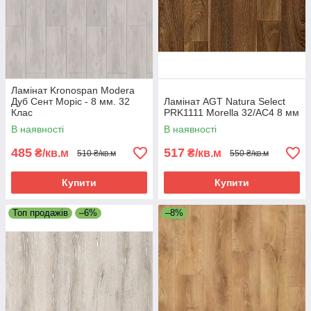
Ламінат Kronospan Modera
Дуб Сент Моріс - 8 мм. 32
Ламінат AGT Natura Select
Клас
PRK1111 Morella 32/АС4 8 мм
В наявності
В наявності
485
517
₴/кв.м
₴/кв.м
510 ₴/кв.м
550 ₴/кв.м
Купити
Купити
Топ продажів
–6%
–8%