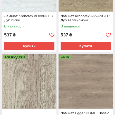
Ламінат Kronotex ADVANCED
Ламінат Kronotex ADVANCED
Дуб білий
Дуб валлійський
В наявності
В наявності
537
537
₴
₴
Купити
Купити
Топ продажів
–46%
Ламінат Egger HOME Classic