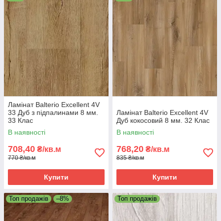
Ламінат Balterio Excellent 4V
33 Дуб з підпалинами 8 мм.
Ламінат Balterio Excellent 4V
33 Клас
Дуб кокосовий 8 мм. 32 Клас
В наявності
В наявності
708,40
768,20
₴/кв.м
₴/кв.м
770 ₴/кв.м
835 ₴/кв.м
Купити
Купити
Топ продажів
–8%
Топ продажів