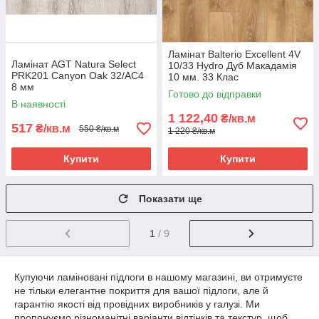
Ламінат Balterio Excellent 4V
Ламінат AGT Natura Select
10/33 Hydro Дуб Макадамія
PRK201 Canyon Oak 32/АС4
10 мм. 33 Клас
8 мм
Готово до відправки
В наявності
1 122,40
₴/кв.м
517
₴/кв.м
550 ₴/кв.м
1 220 ₴/кв.м
Купити
Купити
Показати ще
1
/ 9
Купуючи ламіновані підлоги в нашому магазині, ви отримуєте
не тільки елегантне покриття для вашої підлоги, але й
гарантію якості від провідних виробників у галузі. Ми
пропонуємо різноманітні варіанти відтінків та текстур, щоб