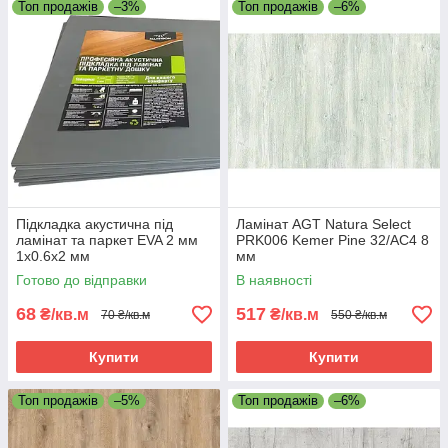
Топ продажів
–3%
Топ продажів
–6%
Підкладка акустична під
Ламінат AGT Natura Select
ламінат та паркет EVA 2 мм
PRK006 Kemer Pine 32/АС4 8
1х0.6х2 мм
мм
Готово до відправки
В наявності
68
517
₴/кв.м
₴/кв.м
70 ₴/кв.м
550 ₴/кв.м
Купити
Купити
Топ продажів
–5%
Топ продажів
–6%