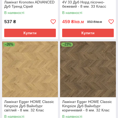
Ламінат Kronotex ADVANCED
4V 33 Дуб Норд пісочно-
Дуб Тренд Сірий
бежевий - 8 мм. 33 Класс
В наявності
В наявності
537
459
₴
₴/кв.м
850 ₴/кв.м
Купити
Купити
–26%
–23%
Ламінат Egger HOME Classic
Ламінат Egger HOME Classic
Kingsize Дуб Вайнбург
Kingsize Дуб Вайнбург
світлий - 8 мм. 32 Клас
коричневий - 8 мм. 32 Клас
В наявності
В наявності