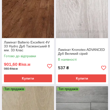
Ламінат Balterio Excellent 4V
33 Hydro Дуб Тасманський 8
Ламінат Kronotex ADVANCED
мм. 33 Клас
Дуб Великий сірий
Готово до відправки
В наявності
901,60
₴/кв.м
537
₴
980 ₴/кв.м
Купити
Купити
Топ продажів
Топ продажів