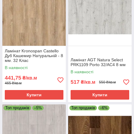
Ламінат Kronospan Castello
Дуб Кашемир Натуральній - 8
Ламінат AGT Natura Select
мм. 32 Клас
PRK1109 Porto 32/АС4 8 мм
В наявності
В наявності
441,75
₴/кв.м
517
₴/кв.м
550 ₴/кв.м
465 ₴/кв.м
Купити
Купити
Топ продажів
–5%
Топ продажів
–6%