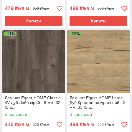
479
499
₴/кв.м
₴/кв.м
650 ₴/кв.м
650 ₴/кв.м
Купити
Купити
–21%
–23%
Ламінат Egger HOME Classic
Ламінат Egger HOME Large
4V Дуб Лойя сірий - 8 мм. 32
Дуб Крестон натуральний - 8
Клас
мм. 33 Клас
В наявності
В наявності
415
499
₴/кв.м
₴/кв.м
525 ₴/кв.м
650 ₴/кв.м