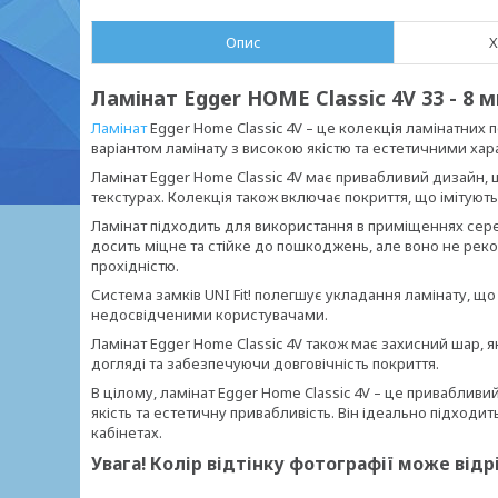
Опис
Х
Ламінат Egger HOME Classic 4V 33 - 8 м
Ламінат
Egger Home Classic 4V – це колекція ламінатних 
варіантом ламінату з високою якістю та естетичними ха
Ламінат Egger Home Classic 4V має привабливий дизайн, щ
текстурах. Колекція також включає покриття, що імітують 
Ламінат підходить для використання в приміщеннях середн
досить міцне та стійке до пошкоджень, але воно не ре
прохідністю.
Система замків UNI Fit! полегшує укладання ламінату, щ
недосвідченими користувачами.
Ламінат Egger Home Classic 4V також має захисний шар, я
догляді та забезпечуючи довговічність покриття.
В цілому, ламінат Egger Home Classic 4V – це привабливий
якість та естетичну привабливість. Він ідеально підходит
кабінетах.
Увага! Колір відтінку фотографії може відр