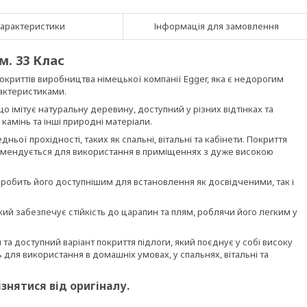
арактеристики
Інформація для замовлення
м. 33 Клас
покриттів виробництва німецької компанії Egger, яка є недорогим
рактеристиками.
о імітує натуральну деревину, доступний у різних відтінках та
камінь та інші природні матеріали.
ьої прохідності, таких як спальні, вітальні та кабінети. Покриття
комендується для використання в приміщеннях з дуже високою
о робить його доступнішим для встановлення як досвідченими, так і
кий забезпечує стійкість до царапин та плям, роблячи його легким у
 та доступний варіант покриття підлоги, який поєднує у собі високу
ь для використання в домашніх умовах, у спальнях, вітальні та
ізнятися від оригіналу.