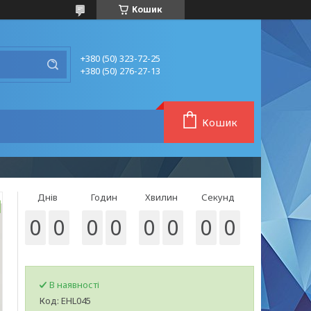
Кошик
+380 (50) 323-72-25
+380 (50) 276-27-13
Кошик
Днів
Годин
Хвилин
Секунд
0
0
0
0
0
0
0
0
В наявності
Код:
EHL045