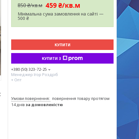
459 ₴/кв.м
850 ₴/кв.м
Мінімальна сума замовлення на сайті —
500 ₴
КУПИТИ
КУПИТИ З
+380 (50) 323-72-25
Менеджер Ігор Роздріб
+ Опт
с
повернення товару протягом
14 днів
за домовленістю