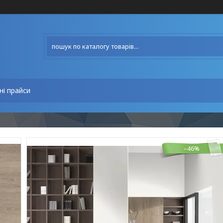
ні прайси
–46%