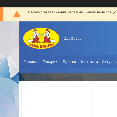
Дякуємо за звернення! Наразі наш магазин не працю
Два Бобра
Головна
Товари
Про нас
Контакти
Актуаль