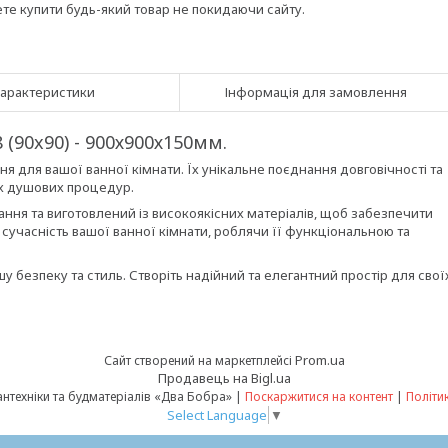
ете купити будь-який товар не покидаючи сайту.
арактеристики
Інформація для замовлення
90x90) - 900х900х150мм.
я для вашої ванної кімнати. Їх унікальне поєднання довговічності та
их душових процедур.
ня та виготовлений із високоякісних матеріалів, щоб забезпечити
сучасність вашої ванної кімнати, роблячи її функціональною та
шу безпеку та стиль. Створіть надійний та елегантний простір для свої
Prom.ua
Сайт створений на маркетплейсі
Продавець на Bigl.ua
Інтернет-магазин сантехніки та будматеріалів «Два Бобра» |
Поскаржитися на контент
|
Політи
Select Language
▼