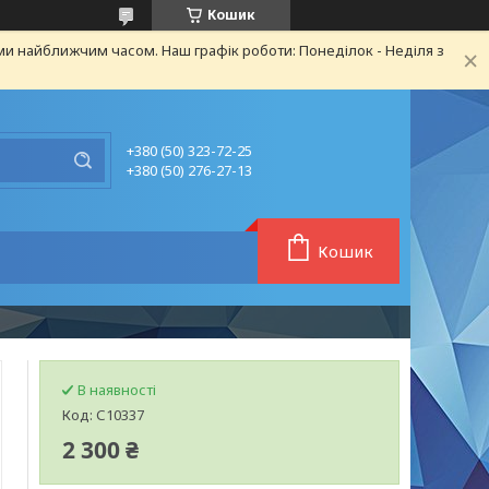
Кошик
ми найближчим часом. Наш графік роботи: Понеділок - Неділя з
+380 (50) 323-72-25
+380 (50) 276-27-13
Кошик
В наявності
Код:
С10337
2 300 ₴