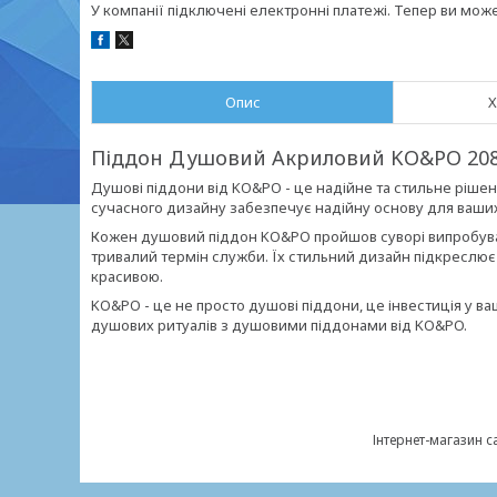
У компанії підключені електронні платежі. Тепер ви мож
Опис
Х
Піддон Душовий Акриловий KO&PO 208 (
Душові піддони від KO&PO - це надійне та стильне рішенн
сучасного дизайну забезпечує надійну основу для ваш
Кожен душовий піддон KO&PO пройшов суворі випробуван
тривалий термін служби. Їх стильний дизайн підкреслює 
красивою.
KO&PO - це не просто душові піддони, це інвестиція у ва
душових ритуалів з душовими піддонами від KO&PO.