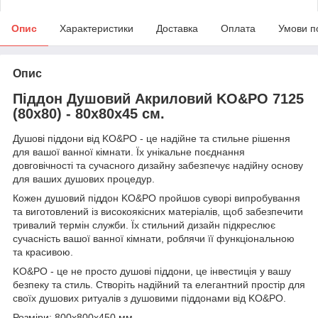
Опис
Характеристики
Доставка
Оплата
Умови п
Опис
Піддон Душовий Акриловий KO&PO 7125
(80x80) - 80х80х45 см.
Душові піддони від KO&PO - це надійне та стильне рішення
для вашої ванної кімнати. Їх унікальне поєднання
довговічності та сучасного дизайну забезпечує надійну основу
для ваших душових процедур.
Кожен душовий піддон KO&PO пройшов суворі випробування
та виготовлений із високоякісних матеріалів, щоб забезпечити
тривалий термін служби. Їх стильний дизайн підкреслює
сучасність вашої ванної кімнати, роблячи її функціональною
та красивою.
KO&PO - це не просто душові піддони, це інвестиція у вашу
безпеку та стиль. Створіть надійний та елегантний простір для
своїх душових ритуалів з душовими піддонами від KO&PO.
Розміри: 800х800х450 мм