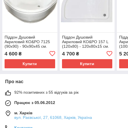
Піддон Душовий
Піддон Душовий
Підд
Акриловий KO&PO 7125
Акриловий KO&PO 157 L
Акр
(90x90) - 90х90х45 см.
(120x80) - 120х80х15 см.
(100
см.
4 600
4 700
5 2
₴
₴
Купити
Купити
Про нас
92% позитивних з 55 відгуків за рік
Працює з 05.06.2012
м. Харків
вул. Раєвської, 27, 61068, Харків, Україна
Контакти