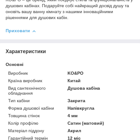
душових кабінах. Подаруйте собі найкращий досвід душу та
оновіть вашу ванну кімнату з нашими інноваційними
рішеннями для душових кабін.
Приховати
Характеристики
Основні
Виробник
KO&PO
Країна виробник
Китай
Вид сантехнічного
Душова кабіна
обладнання
Тип кабіни
Закрита
Форма душової кабіни
Напівкругла
Товщина стінок
4 мм
Колір профілю
Сатин (матовий)
Матеріал піддону
Акрил
Гарантійний термін
12 міс