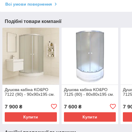
Всі умови повернення
Подібні товари компанії
Душова кабіна KO&PO
Душова кабіна KO&PO
Душ
7122 (90) - 90х90х195 см.
7125 (80) - 80х80х195 см.
7125
7 900
7 600
7 9
₴
₴
Купити
Купити