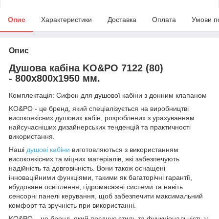
Опис
Характеристики
Доставка
Оплата
Умови п
Опис
Душова кабіна KO&PO 7122 (80)
- 800х800х1950 мм.
Комплектація: Сифон для душової кабіни з донним клапаном
KO&PO - це бренд, який спеціалізується на виробництві
високоякісних душових кабін, розроблених з урахуванням
найсучасніших дизайнерських тенденцій та практичності
використання.
Наші
душові кабіни
виготовляються з використанням
високоякісних та міцних матеріалів, які забезпечують
надійність та довговічність. Вони також оснащені
інноваційними функціями, такими як багаторічні гарантії,
вбудоване освітлення, гідромасажні системи та навіть
сенсорні панелі керування, щоб забезпечити максимальний
комфорт та зручність при використанні.
KO&PO – це бренд, який поєднує стиль та функціональність у