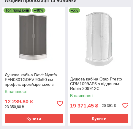
Акційні пропозиції та новинки
Топ продажів
–48%
–5%
Душова кабіна Devit Nymfa
Душова кабіна Qtap Presto
FEN0301GDEV 90х90 см
CRM1099AP5 з піддоном
профіль хром/сіре скло з
Robin 309912C
піддоном
В наявності
В наявності
12 239,80
₴
19 371,45
₴
20 391 ₴
23 350,80 ₴
Купити
Купити