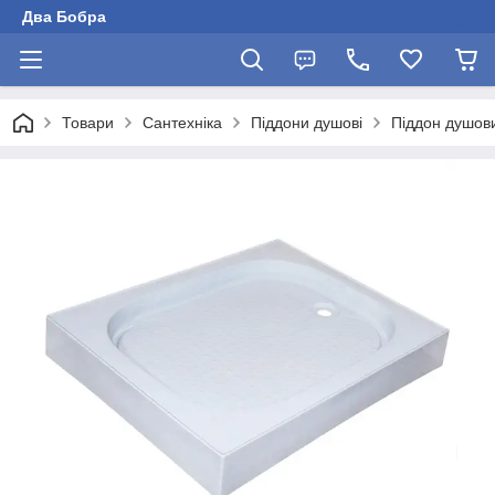
Два Бобра
Товари
Сантехніка
Піддони душові
Піддон душов