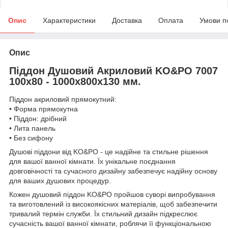
Опис
Характеристики
Доставка
Оплата
Умови п
Опис
Піддон Душовий Акриловий KO&PO 7007
100x80 - 1000х800х130 мм.
Піддон акриловий прямокутний:
• Форма прямокутна
• Піддон: дрібний
• Лита панель
• Без сифону
Душові піддони від KO&PO - це надійне та стильне рішення
для вашої ванної кімнати. Їх унікальне поєднання
довговічності та сучасного дизайну забезпечує надійну основу
для ваших душових процедур.
Кожен душовий піддон KO&PO пройшов суворі випробування
та виготовлений із високоякісних матеріалів, щоб забезпечити
тривалий термін служби. Їх стильний дизайн підкреслює
сучасність вашої ванної кімнати, роблячи її функціональною