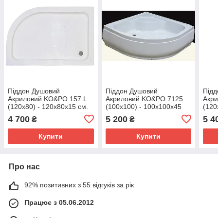
Піддон Душовий
Піддон Душовий
Підд
Акриловий KO&PO 157 L
Акриловий KO&PO 7125
Акр
(120x80) - 120х80х15 см.
(100x100) - 100х100х45
(120
см.
4 700
5 200
5 4
₴
₴
Купити
Купити
Про нас
92% позитивних з 55 відгуків за рік
Працює з 05.06.2012