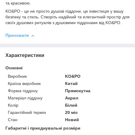
та красивою.
KO&PO - це не просто душові піддони, це інвестиція у вашу
безпеку та стиль. Створіть надійний та елегантний простір для
своїх душових ритуалів з душовими піддонами від KO&PO.
Приховати
Характеристики
Основні
Виробник
KO&PO
Країна виробник
Китай
Форма піддону
Прямокутна
Матеріал піддону
Акрил
Колір
Білий
Гарантійний термін
20 міс
Стан
Новий
Габаритні і приєднувальні розміри