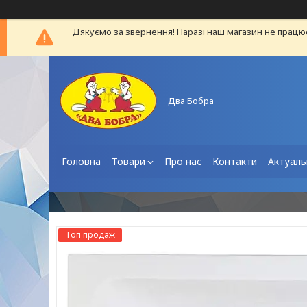
Дякуємо за звернення! Наразі наш магазин не працю
Два Бобра
Головна
Товари
Про нас
Контакти
Актуаль
Топ продаж