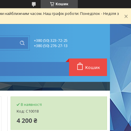
Кошик
ми найближчим часом. Наш графік роботи: Понеділок - Неділя з
+380 (50) 323-72-25
+380 (50) 276-27-13
Кошик
В наявності
Код:
С10018
4 200 ₴