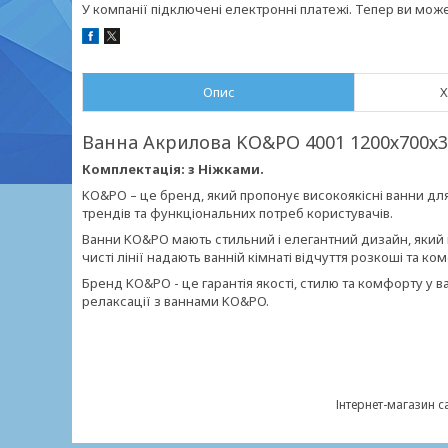
У компанії підключені електронні платежі. Тепер ви мож
Опис
Х
Ванна Акрилова KO&PO 4001 1200х700х3
Комплектація: з Ніжками.
KO&PO – це бренд, який пропонує високоякісні ванни дл
трендів та функціональних потреб користувачів.
Ванни KO&PO мають стильний і елегантний дизайн, який під
чисті лінії надають ванній кімнаті відчуття розкоші та ко
Бренд KO&PO - це гарантія якості, стилю та комфорту у ваш
релаксації з ваннами KO&PO.