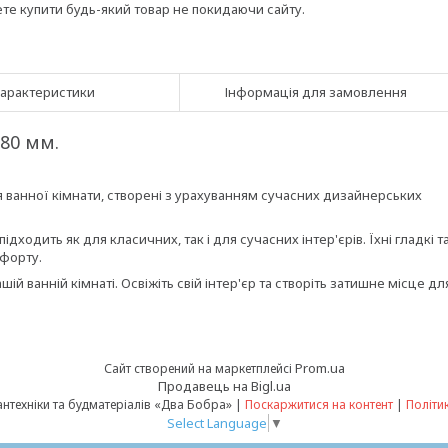
ете купити будь-який товар не покидаючи сайту.
арактеристики
Інформація для замовлення
80 мм.
я ванної кімнати, створені з урахуванням сучасних дизайнерських
ходить як для класичних, так і для сучасних інтер'єрів. Їхні гладкі т
мфорту.
ій ванній кімнаті. Освіжіть свій інтер'єр та створіть затишне місце дл
Prom.ua
Сайт створений на маркетплейсі
Продавець на Bigl.ua
Інтернет-магазин сантехніки та будматеріалів «Два Бобра» |
Поскаржитися на контент
|
Політи
Select Language
▼