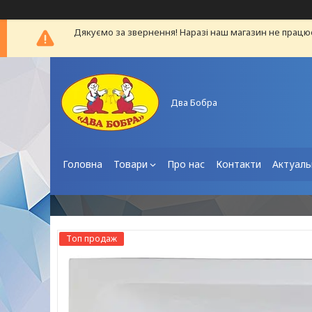
Дякуємо за звернення! Наразі наш магазин не працю
Два Бобра
Головна
Товари
Про нас
Контакти
Актуаль
Топ продаж