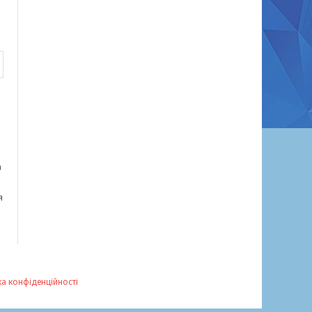
а
я
ка конфіденційності