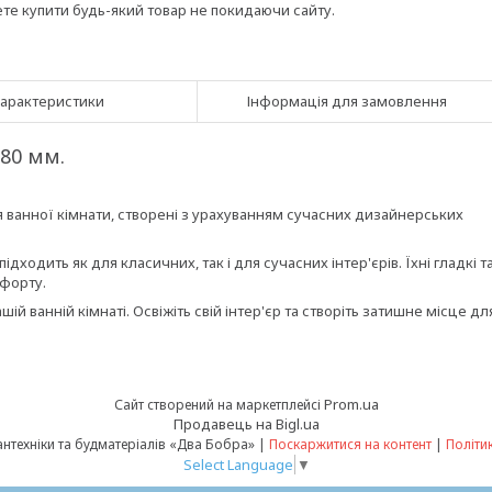
ете купити будь-який товар не покидаючи сайту.
арактеристики
Інформація для замовлення
80 мм.
я ванної кімнати, створені з урахуванням сучасних дизайнерських
ходить як для класичних, так і для сучасних інтер'єрів. Їхні гладкі т
мфорту.
ій ванній кімнаті. Освіжіть свій інтер'єр та створіть затишне місце дл
Prom.ua
Сайт створений на маркетплейсі
Продавець на Bigl.ua
Інтернет-магазин сантехніки та будматеріалів «Два Бобра» |
Поскаржитися на контент
|
Політи
Select Language
▼