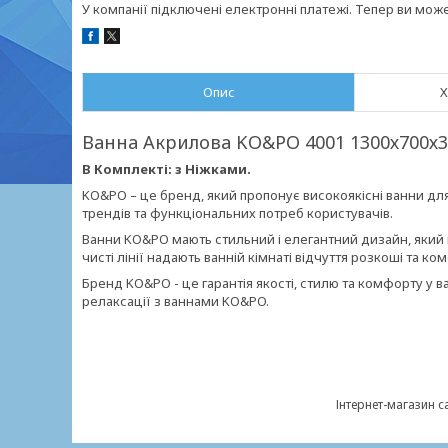
У компанії підключені електронні платежі. Тепер ви мож
Опис
Х
Ванна Акрилова KO&PO 4001 1300х700х3
В Комплекті: з Ніжками.
KO&PO – це бренд, який пропонує високоякісні ванни дл
трендів та функціональних потреб користувачів.
Ванни KO&PO мають стильний і елегантний дизайн, який під
чисті лінії надають ванній кімнаті відчуття розкоші та ко
Бренд KO&PO - це гарантія якості, стилю та комфорту у ваш
релаксації з ваннами KO&PO.