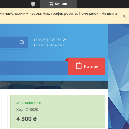
Кошик
ми найближчим часом. Наш графік роботи: Понеділок - Неділя з
+380 (50) 323-72-25
+380 (50) 276-27-13
Кошик
В наявності
Код:
С10020
4 300 ₴