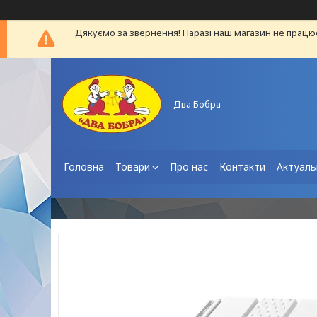
Дякуємо за звернення! Наразі наш магазин не працю
Два Бобра
Головна
Товари
Про нас
Контакти
Актуаль