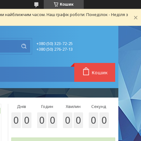
Кошик
ми найближчим часом. Наш графік роботи: Понеділок - Неділя з
+380 (50) 323-72-25
+380 (50) 276-27-13
Кошик
Днів
Годин
Хвилин
Секунд
0
0
0
0
0
0
0
0