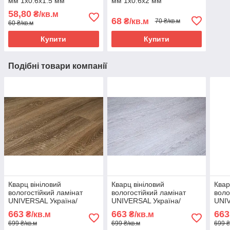
мм 1х0.6х1.5 мм
мм 1х0.6х2 мм
58,80
₴/кв.м
68
₴/кв.м
70 ₴/кв.м
60 ₴/кв.м
Купити
Купити
Подібні товари компанії
Кварц вініловий
Кварц вініловий
Квар
вологостійкий ламінат
вологостійкий ламінат
воло
UNIVERSAL Україна/
UNIVERSAL Україна/
UNIV
Австрія 403/3 - 42 клас
Австрія 413/4 - 42 клас
Авст
663
663
663
₴/кв.м
₴/кв.м
699 ₴/кв.м
699 ₴/кв.м
699 ₴