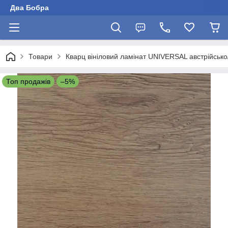
Два Бобра
Товари
Кварц вініловий ламінат UNIVERSAL австрійсько
Топ продажів
–5%