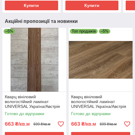
Купити
Купити
Акційні пропозиції та новинки
–5%
Топ продажів
–5%
Кварц вініловий
Кварц вініловий
вологостійкий ламінат
вологостійкий ламінат
UNIVERSAL Україна/Австрія
UNIVERSAL Україна/Австрія
405/5 - 42 клас
403/3 - 42 клас
Готово до відправки
Готово до відправки
663
663
₴/кв.м
₴/кв.м
699 ₴/кв.м
699 ₴/кв.м