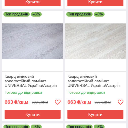
Купити
Купити
Топ продажів
–5%
Топ продажів
–5%
Кварц вініловий
Кварц вініловий
вологостійкий ламінат
вологостійкий ламінат
UNIVERSAL Україна/Австрія
UNIVERSAL Україна/Австрія
413/4 - 42 клас
401/1 - 42 клас
Готово до відправки
Готово до відправки
663
663
₴/кв.м
₴/кв.м
699 ₴/кв.м
699 ₴/кв.м
Купити
Купити
Топ продажів
–5%
Топ продажів
–5%