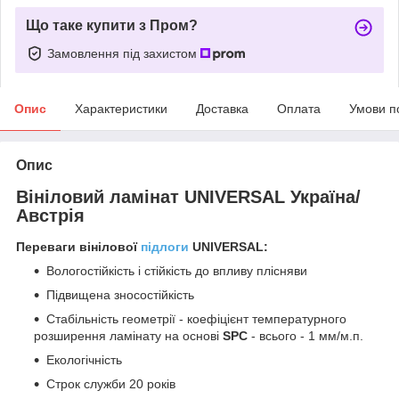
Що таке купити з Пром?
Замовлення під захистом
Опис
Характеристики
Доставка
Оплата
Умови п
Опис
Вініловий ламінат UNIVERSAL Україна/
Австрія
Переваги вінілової
підлоги
UNIVERSAL:
Вологостійкість і стійкість до впливу плісняви
Підвищена зносостійкість
Стабільність геометрії - коефіцієнт температурного
розширення ламінату на основі
SPC
- всього - 1 мм/м.п.
Екологічність
Строк служби 20 років