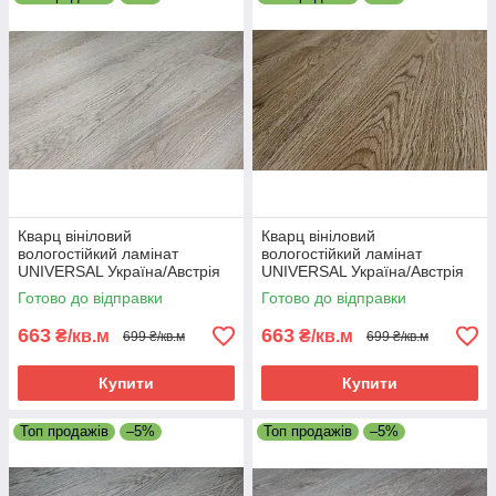
Кварц вініловий
Кварц вініловий
вологостійкий ламінат
вологостійкий ламінат
UNIVERSAL Україна/Австрія
UNIVERSAL Україна/Австрія
412/4 - 42 клас
407/6 - 42 клас
Готово до відправки
Готово до відправки
663
663
₴/кв.м
₴/кв.м
699 ₴/кв.м
699 ₴/кв.м
Купити
Купити
Топ продажів
–5%
Топ продажів
–5%