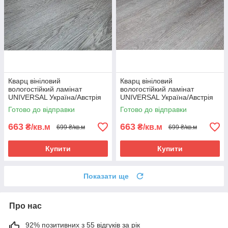
Кварц вініловий
Кварц вініловий
вологостійкий ламінат
вологостійкий ламінат
UNIVERSAL Україна/Австрія
UNIVERSAL Україна/Австрія
404/4 - 42 клас
411/2 - 42 клас
Готово до відправки
Готово до відправки
663
663
₴/кв.м
₴/кв.м
699 ₴/кв.м
699 ₴/кв.м
Купити
Купити
Показати ще
Про нас
92% позитивних з 55 відгуків за рік