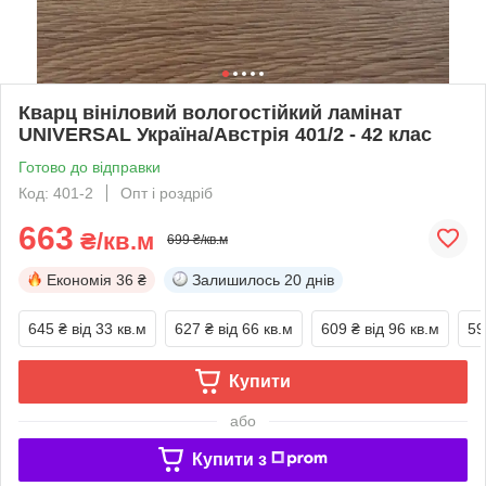
Кварц вініловий вологостійкий ламінат
UNIVERSAL Україна/Австрія 401/2 - 42 клас
Готово до відправки
Код: 401-2
Опт і роздріб
663
₴/кв.м
699 ₴/кв.м
Економія
36 ₴
Залишилось
20 днів
645 ₴
від 33 кв.м
627 ₴
від 66 кв.м
609 ₴
від 96 кв.м
59
Купити
або
Купити з