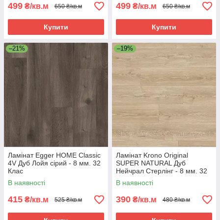
499
499
₴/кв.м
₴/кв.м
650 ₴/кв.м
650 ₴/кв.м
Купити
Купити
–21%
–19%
Ламінат Egger HOME Classic
Ламінат Krono Original
4V Дуб Лойя сірий - 8 мм. 32
SUPER NATURAL Дуб
Клас
Нейчрал Стерлінг - 8 мм. 32
Клас
В наявності
В наявності
415
390
₴/кв.м
₴/кв.м
525 ₴/кв.м
480 ₴/кв.м