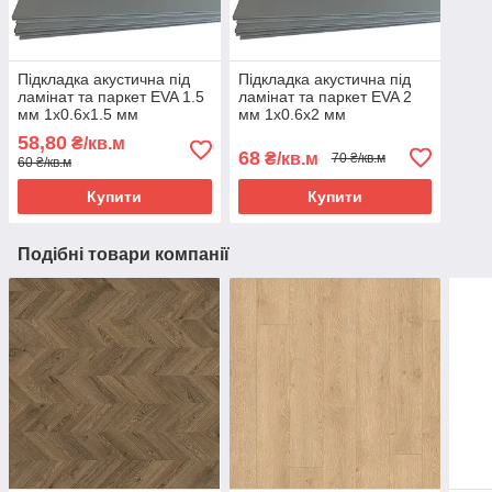
Підкладка акустична під
Підкладка акустична під
ламінат та паркет EVA 1.5
ламінат та паркет EVA 2
мм 1х0.6х1.5 мм
мм 1х0.6х2 мм
58,80
₴/кв.м
68
₴/кв.м
70 ₴/кв.м
60 ₴/кв.м
Купити
Купити
Подібні товари компанії