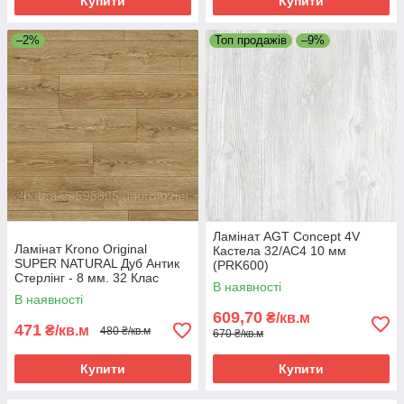
Купити
Купити
–2%
Топ продажів
–9%
Ламінат AGT Concept 4V
Ламінат Krono Original
Кастела 32/АС4 10 мм
SUPER NATURAL Дуб Антик
(PRK600)
Стерлінг - 8 мм. 32 Клас
В наявності
В наявності
609,70
₴/кв.м
471
₴/кв.м
480 ₴/кв.м
670 ₴/кв.м
Купити
Купити