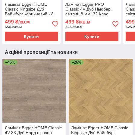
Ламінат Egger HOME
Ламінат Egger PRO
Ламі
Classic Kingsize Дуб
Classic 4V Дуб Ньюбері
Clas
Вайнбург коричневий - 8
світлий 8 мм. 32 Клас
світ
мм. 32 Клас
499
499
499
₴/кв.м
₴/кв.м
650 ₴/кв.м
525 ₴/кв.м
525 ₴
Купити
Купити
Акційні пропозиції та новинки
–46%
–26%
Ламінат Egger HOME Classic
Ламінат Egger HOME Classic
4V 33 Дуб Норд пісочно-
Kingsize Дуб Вайнбург