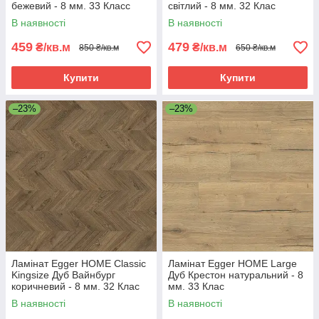
бежевий - 8 мм. 33 Класс
світлий - 8 мм. 32 Клас
В наявності
В наявності
459
479
₴/кв.м
₴/кв.м
850 ₴/кв.м
650 ₴/кв.м
Купити
Купити
–23%
–23%
Ламінат Egger HOME Classic
Ламінат Egger HOME Large
Kingsize Дуб Вайнбург
Дуб Крестон натуральний - 8
коричневий - 8 мм. 32 Клас
мм. 33 Клас
В наявності
В наявності