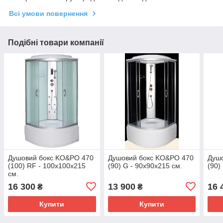
Всі умови повернення
Подібні товари компанії
Душовий бокс KO&PO 470
Душовий бокс KO&PO 470
Душ
(100) RF - 100х100х215
(90) G - 90х90х215 см.
(90)
см.
16 300
13 900
16 
₴
₴
Купити
Купити