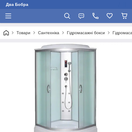
Два Бобра
Товари
Сантехніка
Гідромасажні бокси
Гідромас