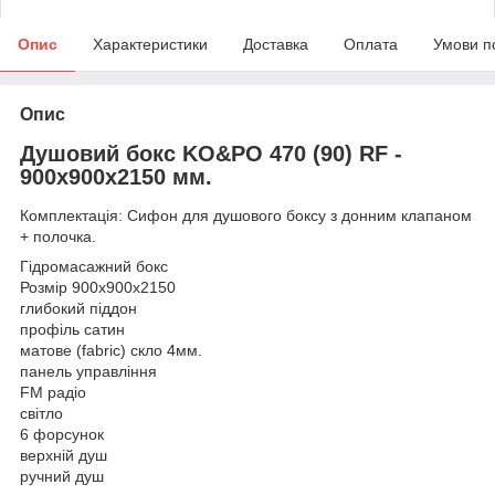
Опис
Характеристики
Доставка
Оплата
Умови п
Опис
Душовий бокс KO&PO 470 (90) RF -
900х900х2150 мм.
Комплектація: Сифон для душового боксу з донним клапаном
+ полочка.
Гідромасажний бокс
Розмір 900х900х2150
глибокий піддон
профіль сатин
матове (fabric) скло 4мм.
панель управління
FM радіо
світло
6 форсунок
верхній душ
ручний душ