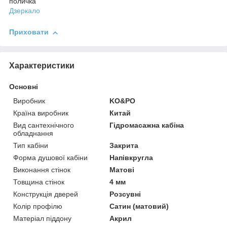
поличка
Дзеркало
Приховати
Характеристики
Основні
Виробник
KO&PO
Країна виробник
Китай
Вид сантехнічного
Гідромасажна кабіна
обладнання
Тип кабіни
Закрита
Форма душової кабіни
Напівкругла
Виконання стінок
Матові
Товщина стінок
4 мм
Конструкція дверей
Розсувні
Колір профілю
Сатин (матовий)
Матеріал піддону
Акрил