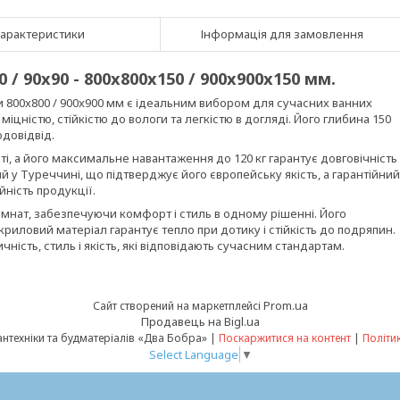
арактеристики
Інформація для замовлення
/ 90x90 - 800x800x150 / 900x900x150 мм.
 800x800 / 900x900 мм є ідеальним вибором для сучасних ванних
міцністю, стійкістю до вологи та легкістю в догляді. Його глибина 150
довідвід.
ті, а його максимальне навантаження до 120 кг гарантує довговічність
й у Туреччині, що підтверджує його європейську якість, а гарантійний
йність продукції.
імнат, забезпечуючи комфорт і стиль в одному рішенні. Його
риловий матеріал гарантує тепло при дотику і стійкість до подряпин.
ність, стиль і якість, які відповідають сучасним стандартам.
Prom.ua
Сайт створений на маркетплейсі
Продавець на Bigl.ua
Інтернет-магазин сантехніки та будматеріалів «Два Бобра» |
Поскаржитися на контент
|
Політи
Select Language
▼