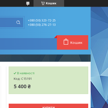
Кошик
+380 (50) 323-72-25
+380 (50) 276-27-13
Кошик
В наявності
Код:
С15191
5 400 ₴
КУПИТИ