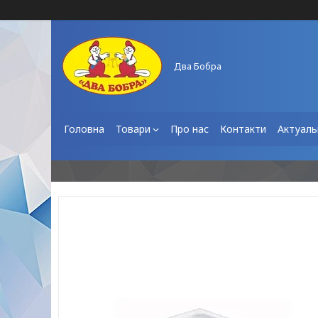
Два Бобра
Головна
Товари
Про нас
Контакти
Актуаль