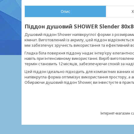
Опис
Х
Піддон душовий SHOWER Slender 80x80 
Душовий піддон Shower напівкруглої форми з розмірами
кімнат. Виготовлений із акрилу, цей піддон відрізняється 
мм забезпечує зручність використання та ефективний во
Гладка біла поверхня піддону надає інтер’єру елегантнос
навіть при інтенсивному використанні. Виріб виготовлени
термін становить 12 місяців, забезпечуючи спокій за наді
Цей піддон ідеально підходить для компактних ванних к
напівкругла форма оптимізує використання простору, а ак
Обираючи душовий піддон Shower, ви інвестуєте в практич