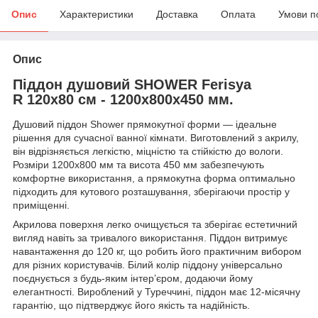
Опис
Характеристики
Доставка
Оплата
Умови п
Опис
Піддон душовий SHOWER Ferisya
R 120x80 см - 1200x800x450 мм.
Душовий піддон Shower прямокутної форми — ідеальне
рішення для сучасної ванної кімнати. Виготовлений з акрилу,
він відрізняється легкістю, міцністю та стійкістю до вологи.
Розміри 1200x800 мм та висота 450 мм забезпечують
комфортне використання, а прямокутна форма оптимально
підходить для кутового розташування, зберігаючи простір у
приміщенні.
Акрилова поверхня легко очищується та зберігає естетичний
вигляд навіть за тривалого використання. Піддон витримує
навантаження до 120 кг, що робить його практичним вибором
для різних користувачів. Білий колір піддону універсально
поєднується з будь-яким інтер’єром, додаючи йому
елегантності. Вироблений у Туреччині, піддон має 12-місячну
гарантію, що підтверджує його якість та надійність.