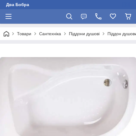
Два Бобра
Товари
Сантехніка
Піддони душові
Піддон душов