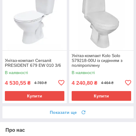
Унітаз-компакт Kolo Solo
Унітаз-компакт Cersanit
S79218-00U із сидінням з
PRESIDENT 679 EW 010 3/6
поліпропілену
горизонтальний випуск
В наявності
В наявності
4 530,55
4 240,80
₴
₴
4 769 ₴
4 464 ₴
Купити
Купити
Показати ще
Про нас