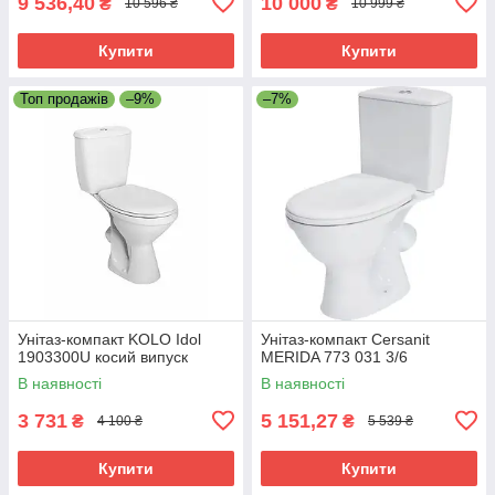
9 536,40
10 000
₴
₴
10 596 ₴
10 999 ₴
Купити
Купити
Топ продажів
–9%
–7%
Унітаз-компакт KOLO Idol
Унітаз-компакт Cersanit
1903300U косий випуск
MERIDA 773 031 3/6
В наявності
В наявності
3 731
5 151,27
₴
₴
4 100 ₴
5 539 ₴
Купити
Купити