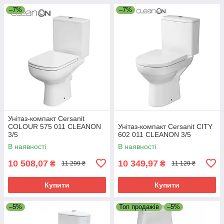
–7%
–7%
Унітаз-компакт Cersanit
COLOUR 575 011 CLEANON
Унітаз-компакт Cersanit CITY
3/5
602 011 CLEANON 3/5
В наявності
В наявності
10 508,07
10 349,97
₴
₴
11 299 ₴
11 129 ₴
Купити
Купити
–5%
Топ продажів
–5%