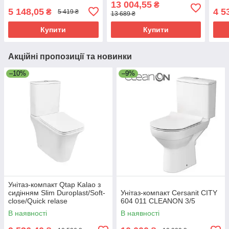
13 004,55
₴
5 148,05
4 5
₴
5 419 ₴
13 689 ₴
Купити
Купити
Акційні пропозиції та новинки
–10%
–9%
Унітаз-компакт Qtap Kalao з
сидінням Slim Duroplast/Soft-
Унітаз-компакт Cersanit CITY
close/Quick relase
604 011 CLEANON 3/5
В наявності
В наявності