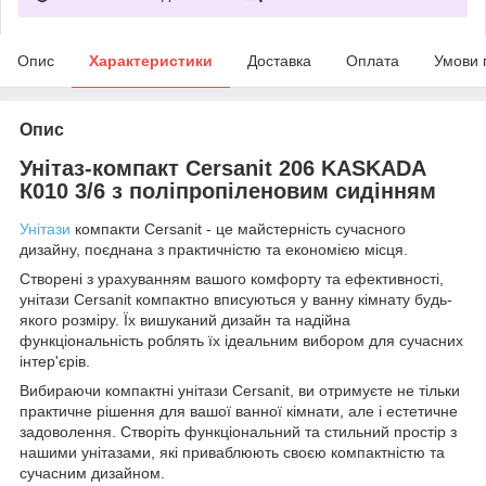
Опис
Характеристики
Доставка
Оплата
Умови 
Опис
Унітаз-компакт Cersanit 206 KASKADA
К010 3/6 з поліпропіленовим сидінням
Унітази
компакти Cersanit - це майстерність сучасного
дизайну, поєднана з практичністю та економією місця.
Створені з урахуванням вашого комфорту та ефективності,
унітази Cersanit компактно вписуються у ванну кімнату будь-
якого розміру. Їх вишуканий дизайн та надійна
функціональність роблять їх ідеальним вибором для сучасних
інтер'єрів.
Вибираючи компактні унітази Cersanit, ви отримуєте не тільки
практичне рішення для вашої ванної кімнати, але і естетичне
задоволення. Створіть функціональний та стильний простір з
нашими унітазами, які приваблюють своєю компактністю та
сучасним дизайном.