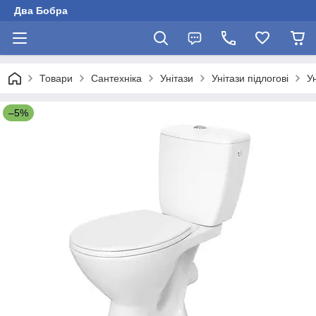
Два Бобра
Товари
Сантехніка
Унітази
Унітази підлогові
У
–5%