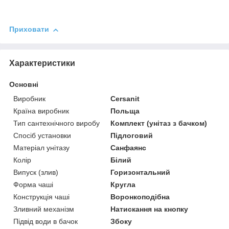
Приховати
Характеристики
Основні
Виробник
Cersanit
Країна виробник
Польща
Тип сантехнічного виробу
Комплект (унітаз з бачком)
Спосіб установки
Підлоговий
Матеріал унітазу
Санфаянс
Колір
Білий
Випуск (злив)
Горизонтальний
Форма чаші
Кругла
Конструкція чаші
Воронкоподібна
Зливний механізм
Натискання на кнопку
Підвід води в бачок
Збоку