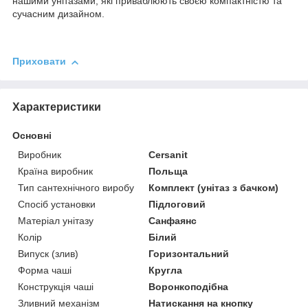
нашими унітазами, які приваблюють своєю компактністю та
сучасним дизайном.
Приховати
Характеристики
Основні
Виробник
Cersanit
Країна виробник
Польща
Тип сантехнічного виробу
Комплект (унітаз з бачком)
Спосіб установки
Підлоговий
Матеріал унітазу
Санфаянс
Колір
Білий
Випуск (злив)
Горизонтальний
Форма чаші
Кругла
Конструкція чаші
Воронкоподібна
Зливний механізм
Натискання на кнопку