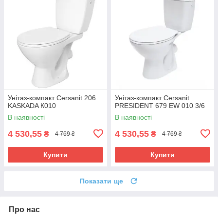
Унітаз-компакт Cersanit 206
Унітаз-компакт Cersanit
KASKADA К010
PRESIDENT 679 EW 010 3/6
В наявності
В наявності
4 530,55
4 530,55
₴
₴
4 769 ₴
4 769 ₴
Купити
Купити
Показати ще
Про нас