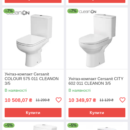
–7%
–7%
Унітаз-компакт Cersanit
COLOUR 575 011 CLEANON
Унітаз-компакт Cersanit CITY
3/5
602 011 CLEANON 3/5
В наявності
В наявності
10 508,07
10 349,97
₴
₴
11 299 ₴
11 129 ₴
Купити
Купити
–5%
–5%