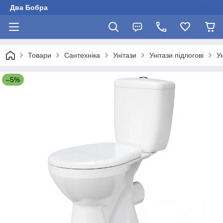
Два Бобра
Товари
Сантехніка
Унітази
Унітази підлогові
У
–5%