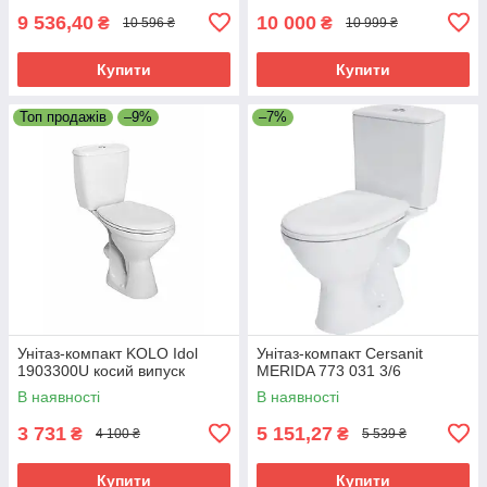
9 536,40
10 000
₴
₴
10 596 ₴
10 999 ₴
Купити
Купити
Топ продажів
–9%
–7%
Унітаз-компакт KOLO Idol
Унітаз-компакт Cersanit
1903300U косий випуск
MERIDA 773 031 3/6
В наявності
В наявності
3 731
5 151,27
₴
₴
4 100 ₴
5 539 ₴
Купити
Купити