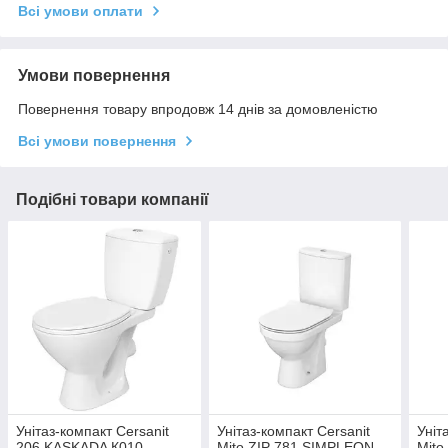
Всі умови оплати
Умови повернення
Повернення товару впродовж 14 днів за домовленістю
Всі умови повернення
Подібні товари компанії
Унітаз-компакт Cersanit
Унітаз-компакт Cersanit
Уніт
206 KASKADA К010
Mito ZIP 781 SIMPLEON
Mito