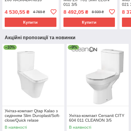
011 3/5
021 
4 530,55
8 492,05
8 3
₴
₴
4 769 ₴
8 939 ₴
Купити
Купити
Акційні пропозиції та новинки
–10%
–9%
Унітаз-компакт Qtap Kalao з
сидінням Slim Duroplast/Soft-
Унітаз-компакт Cersanit CITY
close/Quick relase
604 011 CLEANON 3/5
В наявності
В наявності