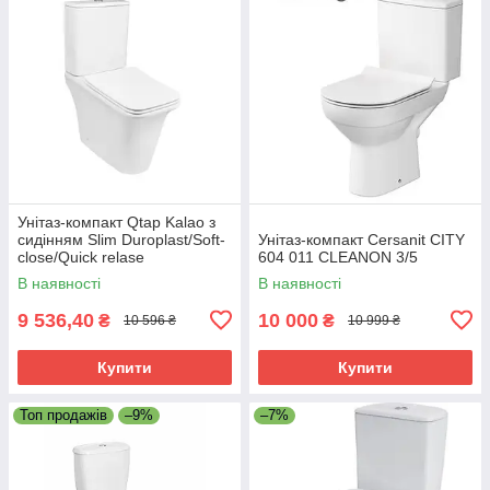
Унітаз-компакт Qtap Kalao з
сидінням Slim Duroplast/Soft-
Унітаз-компакт Cersanit CITY
close/Quick relase
604 011 CLEANON 3/5
В наявності
В наявності
9 536,40
10 000
₴
₴
10 596 ₴
10 999 ₴
Купити
Купити
Топ продажів
–9%
–7%