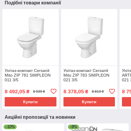
Подібні товари компанії
Унітаз-компакт Cersanit
Унітаз-компакт Cersanit
Уніт
Mito ZIP 781 SIMPLEON
Mito ZIP 783 SIMPLEON
ART
011 3/5
021 3/5
021 
8 492,05
8 378,05
8 7
₴
₴
8 939 ₴
8 819 ₴
Купити
Купити
Акційні пропозиції та новинки
–10%
–9%