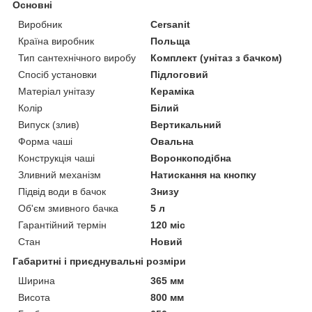
Основні
Виробник
Cersanit
Країна виробник
Польща
Тип сантехнічного виробу
Комплект (унітаз з бачком)
Спосіб установки
Підлоговий
Матеріал унітазу
Кераміка
Колір
Білий
Випуск (злив)
Вертикальний
Форма чаші
Овальна
Конструкція чаші
Воронкоподібна
Зливний механізм
Натискання на кнопку
Підвід води в бачок
Знизу
Об'єм змивного бачка
5 л
Гарантійний термін
120 міс
Стан
Новий
Габаритні і приєднувальні розміри
Ширина
365 мм
Висота
800 мм