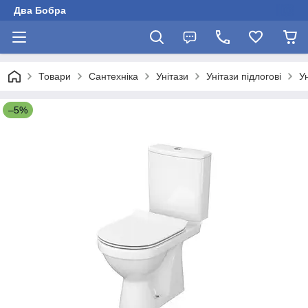
Два Бобра
Товари
Сантехніка
Унітази
Унітази підлогові
У
–5%