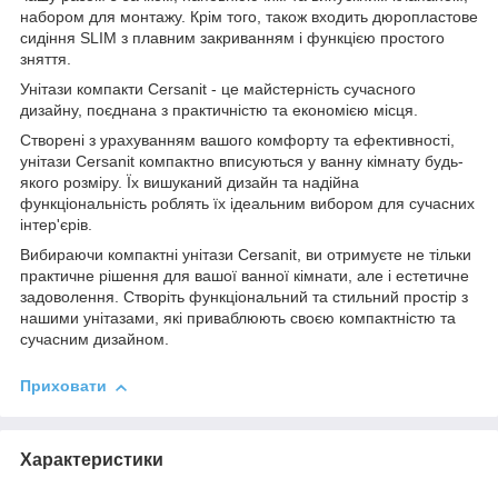
набором для монтажу. Крім того, також входить дюропластове
сидіння SLIM з плавним закриванням і функцією простого
зняття.
Унітази компакти Cersanit - це майстерність сучасного
дизайну, поєднана з практичністю та економією місця.
Створені з урахуванням вашого комфорту та ефективності,
унітази Cersanit компактно вписуються у ванну кімнату будь-
якого розміру. Їх вишуканий дизайн та надійна
функціональність роблять їх ідеальним вибором для сучасних
інтер'єрів.
Вибираючи компактні унітази Cersanit, ви отримуєте не тільки
практичне рішення для вашої ванної кімнати, але і естетичне
задоволення. Створіть функціональний та стильний простір з
нашими унітазами, які приваблюють своєю компактністю та
сучасним дизайном.
Приховати
Характеристики