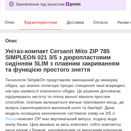
Замовлення під захистом
Опис
Характеристики
Доставка
Оплата
Умови 
Опис
Унітаз-компакт Cersanit Mito ZIP 785
SIMPLEON 021 3/5 з дюропластовим
сидінням SLIM з плавним закриванням
та функцією простого зняття
Технологія SimpleOn представляє зменшений до мінімуму
обідок, що значно полегшує процес очищення чаші всередині,
ніж при наявності класичного обідка. Це рішення допомагає
підтримувати чистоту та гігієну ванної кімнати простим
способом, оскільки залишається менше прихованих місць, де
можуть накопичуватися вапняний наліт та бактерії. Дана
модель оснащена економічною системою зливу на 3/5 л.
Унітаз
-компакт ZIP має вертикальний випуск, подачу води
знизу бачка. Ціна вказана за весь комплект, тобто компактну
чашу разом з бачком, наповнюючим та випускним клапаном,