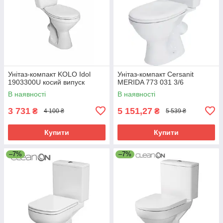
Унітаз-компакт KOLO Idol
Унітаз-компакт Cersanit
1903300U косий випуск
MERIDA 773 031 3/6
В наявності
В наявності
3 731
5 151,27
₴
₴
4 100 ₴
5 539 ₴
Купити
Купити
–7%
–7%