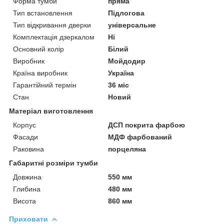
Форма тумби
пряма
Тип встановлення
Підлогова
Тип відкривання дверки
універсальне
Комплектація дзеркалом
Ні
Основний колір
Білий
Виробник
Мойдодир
Країна виробник
Україна
Гарантійний термін
36 міс
Стан
Новий
Матеріал виготовлення
Корпус
ДСП покрита фарбою
Фасади
МДФ фарбований
Раковина
порцеляна
Габаритні розміри тумби
Довжина
550 мм
Глибина
480 мм
Висота
860 мм
Приховати