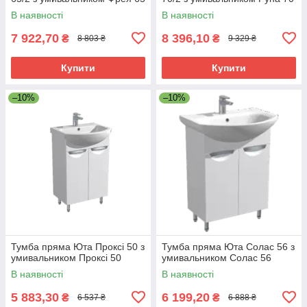
В наявності
В наявності
7 922,70
8 396,10
₴
₴
8 803 ₴
9 329 ₴
Купити
Купити
–10%
–10%
Тумба пряма Юта Проксі 50 з
Тумба пряма Юта Солас 56 з
умивальником Проксі 50
умивальником Солас 56
В наявності
В наявності
5 883,30
6 199,20
₴
₴
6 537 ₴
6 888 ₴