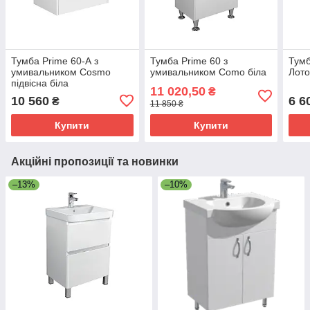
Тумба Prime 60-А з
Тумба Prime 60 з
Тумб
умивальником Cosmo
умивальником Como біла
Лото
підвісна біла
11 020,50
₴
10 560
6 6
₴
11 850 ₴
Купити
Купити
Акційні пропозиції та новинки
–13%
–10%