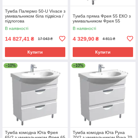
Тумба Палермо 50-U Vivace з
умивальником біла підвісна /
Тумба пряма Фрея 55 ЕКО з
підлогова
умивальником Фрея 55
В наявності
В наявності
14 827,41
4 329,90
₴
₴
17 043 ₴
4 811 ₴
Купити
Купити
–10%
–10%
Тумба комодна Юта Фрея
Тумба комодна Юта Руна
65/2 з умивальником Фрея 65
70/2 з умивальником Руна 70