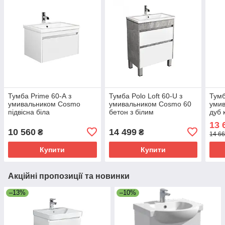
Тумба Prime 60-А з
Тумба Polo Loft 60-U з
Тумб
умивальником Cosmo
умивальником Cosmo 60
уми
підвісна біла
бетон з білим
дуб 
універсальна
13 
10 560
14 499
₴
₴
14 66
Купити
Купити
Акційні пропозиції та новинки
–13%
–10%