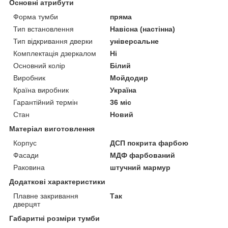
Основні атрибути
Форма тумби
пряма
Тип встановлення
Навісна (настінна)
Тип відкривання дверки
універсальне
Комплектація дзеркалом
Ні
Основний колір
Білий
Виробник
Мойдодир
Країна виробник
Україна
Гарантійний термін
36 міс
Стан
Новий
Матеріал виготовлення
Корпус
ДСП покрита фарбою
Фасади
МДФ фарбований
Раковина
штучний мармур
Додаткові характеристики
Плавне закривання
Так
дверцят
Габаритні розміри тумби