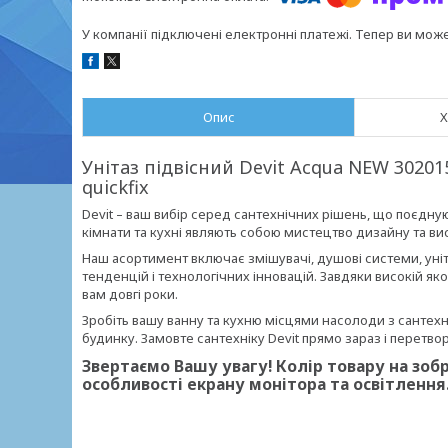
У компанії підключені електронні платежі. Тепер ви мож
Опис
Х
Унітаз підвісний Devit Acqua NEW 302015
quickfix
Devit – ваш вибір серед сантехнічних рішень, що поєдную
кімнати та кухні являють собою мистецтво дизайну та в
Наш асортимент включає змішувачі, душові системи, уніта
тенденцій і технологічних інновацій. Завдяки високій яко
вам довгі роки.
Зробіть вашу ванну та кухню місцями насолоди з сантехні
будинку. Замовте сантехніку Devit прямо зараз і перетво
Звертаємо Вашу увагу!
Колір товару на зоб
особливості екрану монітора та освітлення