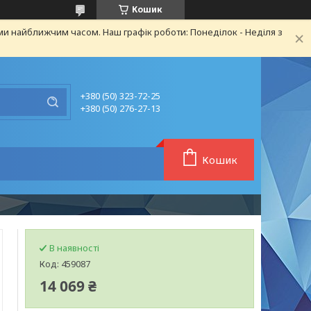
Кошик
ми найближчим часом. Наш графік роботи: Понеділок - Неділя з
+380 (50) 323-72-25
+380 (50) 276-27-13
Кошик
В наявності
Код:
459087
14 069 ₴