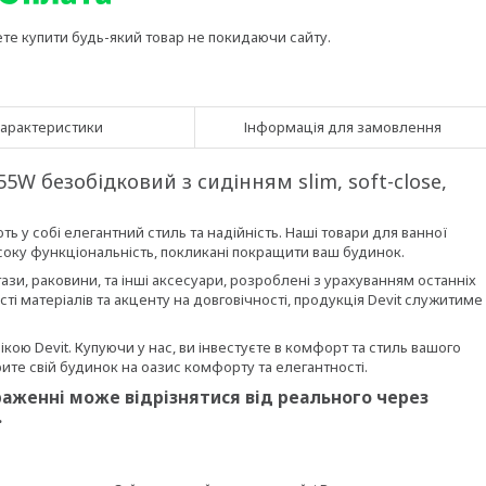
ете купити будь-який товар не покидаючи сайту.
арактеристики
Інформація для замовлення
5W безобідковий з сидінням slim, soft-close,
ть у собі елегантний стиль та надійність. Наші товари для ванної
исоку функціональність, покликані покращити ваш будинок.
зи, раковини, та інші аксесуари, розроблені з урахуванням останніх
сті матеріалів та акценту на довговічності, продукція Devit служитиме
кою Devit. Купуючи у нас, ви інвестуєте в комфорт та стиль вашого
рите свій будинок на оазис комфорту та елегантності.
раженні може відрізнятися від реального через
.