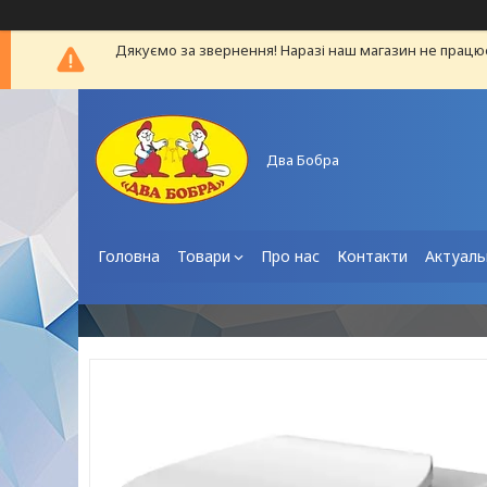
Дякуємо за звернення! Наразі наш магазин не працю
Два Бобра
Головна
Товари
Про нас
Контакти
Актуаль