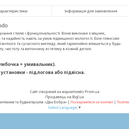
арактеристики
Інформація для замовлення
odo
днання стилю і функціональності. Вони виконані з міцних,
та надійність навіть за умов підвищеної вологості. Біле глянсове
антного та сучасного вигляду, який гармонійно впишеться у будь-
оту, чистоту та витончену естетику в кожній деталі.
тумбочка + умивальник).
становки - підлогова або підвісна.
Prom.ua
Сайт створений на маркетплейсі
Продавець на Bigl.ua
Інтернет-магазин сантехніки та будматеріалів «Два Бобра» |
Поскаржитися на контент
|
Політи
Select Language
▼