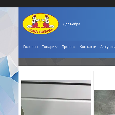
Два Бобра
Головна
Товари
Про нас
Контакти
Актуаль