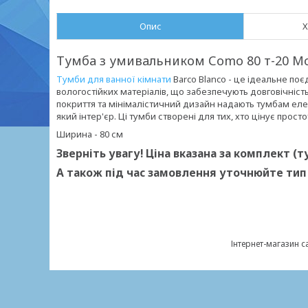
Опис
Х
Тумба з умивальником Сomo 80 т-20 M
Тумби для ванної кімнати
Barco Blanco - це ідеальне поє
вологостійких матеріалів, що забезпечують довговічність 
покриття та мінімалістичний дизайн надають тумбам елег
який інтер'єр. Ці тумби створені для тих, хто цінує прост
Ширина - 80 см
Зверніть увагу! Ціна вказана за комплект (
А також під час замовлення уточнюйте тип у