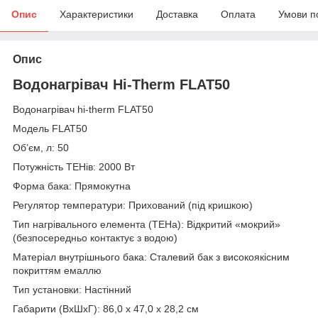
Опис
Характеристики
Доставка
Оплата
Умови п
Опис
Водонагрівач Hi-Therm FLAT50
Водонагрівач hi-therm FLAT50
Модель FLAT50
Об’єм, л: 50
Потужність ТЕНів: 2000 Вт
Форма бака: Прямокутна
Регулятор температури: Прихований (під кришкою)
Тип нагрівального елемента (ТЕНа): Відкритий «мокрий»
(безпосередньо контактує з водою)
Матеріал внутрішнього бака: Сталевий бак з високоякісним
покриттям емаллю
Тип установки: Настінний
Габарити (ВхШхГ): 86,0 х 47,0 х 28,2 см