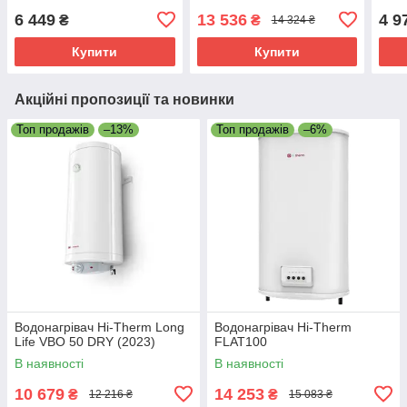
6 449
13 536
4 9
₴
₴
14 324 ₴
Купити
Купити
Акційні пропозиції та новинки
Топ продажів
–13%
Топ продажів
–6%
Водонагрівач Hi-Therm Long
Водонагрівач Hi-Therm
Life VBO 50 DRY (2023)
FLAT100
В наявності
В наявності
10 679
14 253
₴
₴
12 216 ₴
15 083 ₴