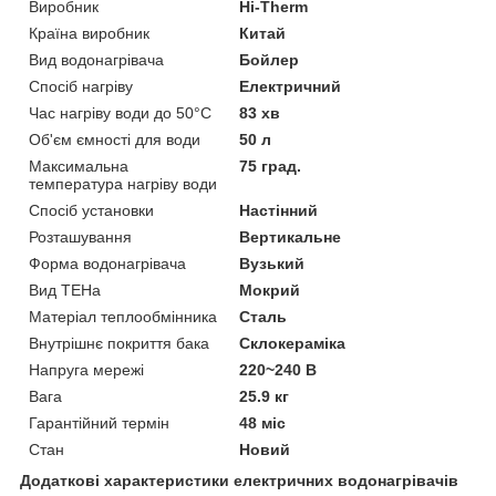
Виробник
Hi-Therm
Країна виробник
Китай
Вид водонагрівача
Бойлер
Спосіб нагріву
Електричний
Час нагріву води до 50°С
83 хв
Об'єм ємності для води
50 л
Максимальна
75 град.
температура нагріву води
Спосіб установки
Настінний
Розташування
Вертикальне
Форма водонагрівача
Вузький
Вид ТЕНа
Мокрий
Матеріал теплообмінника
Сталь
Внутрішнє покриття бака
Склокераміка
Напруга мережі
220~240 В
Вага
25.9 кг
Гарантійний термін
48 міс
Стан
Новий
Додаткові характеристики електричних водонагрівачів