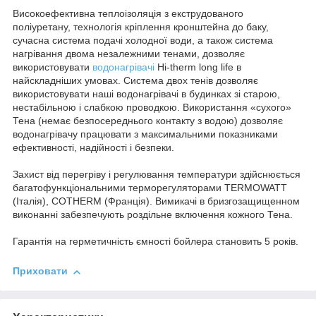
Високоефективна теплоізоляція з екструдованого
поліуретану, технологія кріплення кронштейна до баку,
сучасна система подачі холодної води, а також система
нагрівання двома незалежними тенами, дозволяє
використовувати
водонагрівачі
Hi-therm long life в
найскладніших умовах. Система двох тенів дозволяє
використовувати наші водонагрівачі в будинках зі старою,
нестабільною і слабкою проводкою. Використання «сухого»
Тена (немає безпосереднього контакту з водою) дозволяє
водонагрівачу працювати з максимальними показниками
ефективності, надійності і безпеки.
Захист від перегріву і регулювання температури здійснюється
багатофункціональними терморегуляторами TERMOWATT
(Італія), COTHERM (Франція). Вимикачі в бризгозащищенном
виконанні забезпечують роздільне включення кожного Тена.
Гарантія на герметичність ємності бойлера становить 5 років.
Приховати