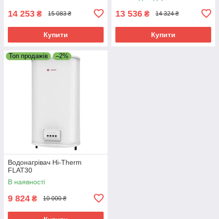
14 253
13 536
₴
₴
15 083 ₴
14 324 ₴
Купити
Купити
Топ продажів
–2%
Водонагрівач Hi-Therm
FLAT30
В наявності
9 824
₴
10 000 ₴