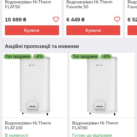
Водонагрівач Hi-Therm
Водонагрівач Hi-Therm
Водо
FLAT50
Favorite 50
Favo
10 699
6 449
6 5
₴
₴
Купити
Купити
Акційні пропозиції та новинки
Топ продажів
–6%
Топ продажів
–6%
Водонагрівач Hi-Therm
Водонагрівач Hi-Therm
FLAT100
FLAT80
В наявності
Готово до відправки