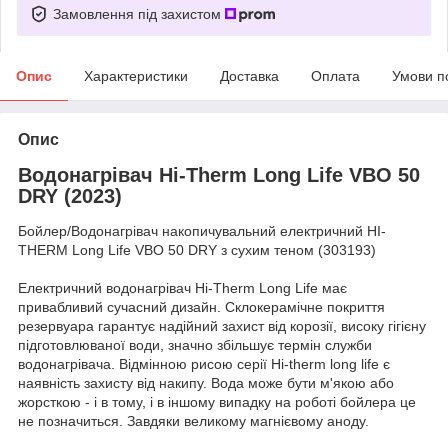
Замовлення під захистом
Опис
Характеристики
Доставка
Оплата
Умови п
Опис
Водонагрівач Hi-Therm Long Life VBO 50
DRY (2023)
Бойлер/Водонагрівач накопичувальний електричний HI-
THERM Long Life VBO 50 DRY з сухим теном (303193)
Електричний водонагрівач Hi-Therm Long Life має
привабливий сучасний дизайн. Склокерамічне покриття
резервуара гарантує надійний захист від корозії, високу гігієну
підготовлюваної води, значно збільшує термін служби
водонагрівача. Відмінною рисою серії Hi-therm long life є
наявність захисту від накипу. Вода може бути м'якою або
жорсткою - і в тому, і в іншому випадку на роботі бойлера це
не позначиться. Завдяки великому магнієвому аноду.