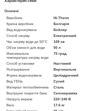
Характеристики
Основні
Виробник
Hi-Therm
Країна виробник
Болгарія
Вид водонагрівача
Бойлер
Спосіб нагріву
Електричний
Час нагріву води до 50°С
109 хв
Об'єм ємності для води
50 л
Максимальна
75 град.
температура нагріву води
Спосіб установки
Настінний
Розташування
Вертикальне
Форма водонагрівача
Циліндричний
Вид ТЕНа
Сухий
Матеріал теплообмінника
Сталь
Внутрішнє покриття бака
Склокераміка
Напруга мережі
220~240 В
Вага
17.6 кг
Гарантійний термін
36 міс