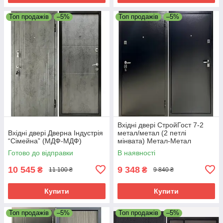
Топ продажів
–5%
Топ продажів
–5%
Вхідні двері СтройГост 7-2
Вхідні двері Дверна Індустрія
метал/метал (2 петлі
“Сімейна” (МДФ-МДФ)
мінвата) Метал-Метал
Готово до відправки
В наявності
10 545
9 348
₴
₴
11 100 ₴
9 840 ₴
Купити
Купити
Топ продажів
–5%
Топ продажів
–5%