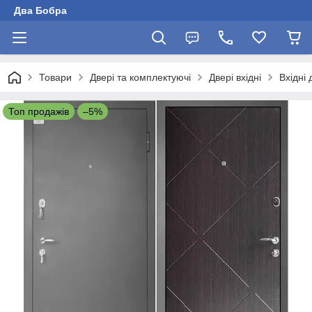
Два Бобра
Товари
Двері та комплектуючі
Двері вхідні
Вхідні
Топ продажів
–5%