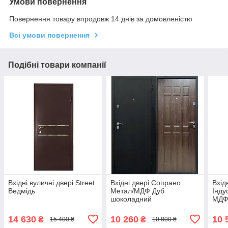
Умови повернення
Повернення товару впродовж 14 днів за домовленістю
Всі умови повернення
Подібні товари компанії
Вхідні вуличні двері Street
Вхідні двері Сопрано
Вхід
Ведмідь
Метал/МДФ Дуб
Інду
шоколадний
МДФ
14 630
10 260
10 
₴
₴
15 400 ₴
10 800 ₴