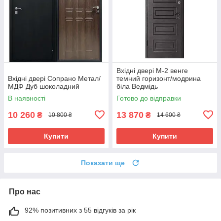
Вхідні двері М-2 венге
Вхідні двері Сопрано Метал/
темний горизонт/модрина
МДФ Дуб шоколадний
біла Ведмідь
В наявності
Готово до відправки
10 260
13 870
₴
₴
10 800 ₴
14 600 ₴
Купити
Купити
Показати ще
Про нас
92% позитивних з 55 відгуків за рік