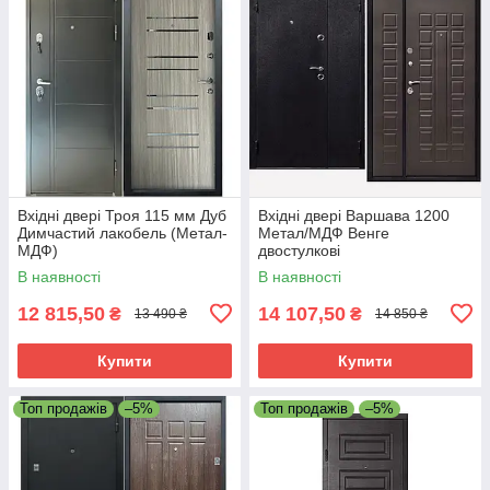
Вхідні двері Троя 115 мм Дуб
Вхідні двері Варшава 1200
Димчастий лакобель (Метал-
Метал/МДФ Венге
МДФ)
двостулкові
В наявності
В наявності
12 815,50
14 107,50
₴
₴
13 490 ₴
14 850 ₴
Купити
Купити
Топ продажів
–5%
Топ продажів
–5%