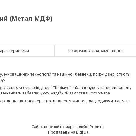
ний (Метал-МДФ)
арактеристики
Інформація для замовлення
, інноваційних технологій та надійної безпеки. Кожні двері стають
ку.
коякісних матеріалів, двері "Тарімус" забезпечують неперевершену
сні механізми забезпечують надійний захист вашого житла.
х рішень – кожні двері стають твором мистецтва, додаючи шарм та
Prom.ua
Сайт створений на маркетплейсі
Продавець на Bigl.ua