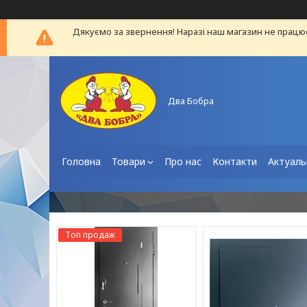
Дякуємо за звернення! Наразі наш магазин не працю
Два Бобра
Головна
Товари
Про нас
Контакти
Актуаль
Топ продаж