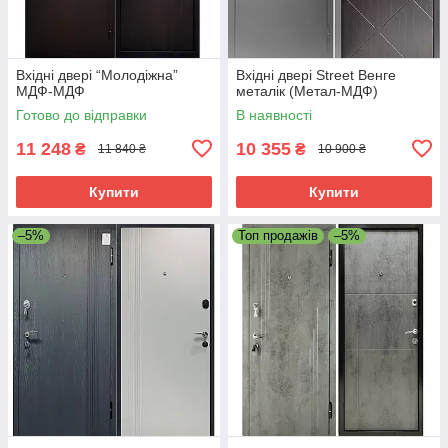
Вхідні двері “Молодіжна”
Вхідні двері Street Венге
МДФ-МДФ
металік (Метал-МДФ)
Готово до відправки
В наявності
11 248
10 355
₴
₴
11 840 ₴
10 900 ₴
Купити
Купити
–5%
Топ продажів
–5%