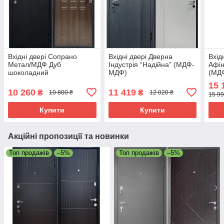
Вхідні двері Сопрано
Вхідні двері Дверна
Вхід
Метал/МДФ Дуб
Індустрія “Надійна” (МДФ-
Афін
шоколадний
МДФ)
(МД
15 
10 260
11 419
₴
₴
10 800 ₴
12 020 ₴
15 99
Купити
Купити
Акційні пропозиції та новинки
Топ продажів
–5%
Топ продажів
–5%