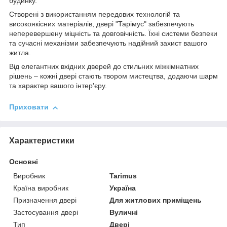
будинку.
Створені з використанням передових технологій та
високоякісних матеріалів, двері "Тарімус" забезпечують
неперевершену міцність та довговічність. Їхні системи безпеки
та сучасні механізми забезпечують надійний захист вашого
житла.
Від елегантних вхідних дверей до стильних міжкімнатних
рішень – кожні двері стають твором мистецтва, додаючи шарм
та характер вашого інтер'єру.
Приховати
Характеристики
Основні
Виробник
Tarimus
Країна виробник
Україна
Призначення двері
Для житлових приміщень
Застосування двері
Вуличні
Тип
Двері