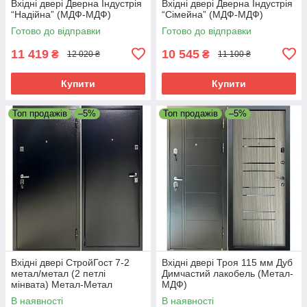
Вхідні двері Дверна Індустрія
Вхідні двері Дверна Індустрія
“Надійна” (МДФ-МДФ)
“Сімейна” (МДФ-МДФ)
Готово до відправки
Готово до відправки
11 419
10 545
₴
₴
12 020 ₴
11 100 ₴
Купити
Купити
Топ продажів
–5%
Топ продажів
–5%
Вхідні двері СтройГост 7-2
Вхідні двері Троя 115 мм Дуб
метал/метал (2 петлі
Димчастий лакобель (Метал-
мінвата) Метал-Метал
МДФ)
В наявності
В наявності