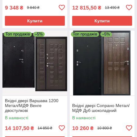
9 348
12 815,50
₴
₴
9 840 ₴
13 490 ₴
Купити
Купити
Топ продажів
–5%
Топ продажів
–5%
Вхідні двері Варшава 1200
Метал/МДФ Венге
Вхідні двері Сопрано Метал/
двостулкові
МДФ Дуб шоколадний
В наявності
В наявності
14 107,50
10 260
₴
₴
14 850 ₴
10 800 ₴