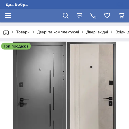
Два Бобра
Товари
Двері та комплектуючі
Двері вхідні
Вхідні
Топ продажів