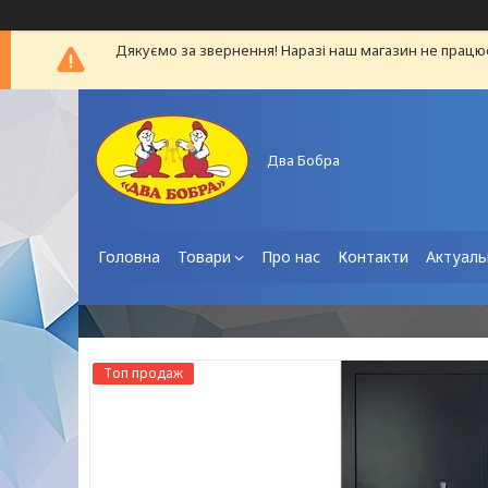
Дякуємо за звернення! Наразі наш магазин не працю
Два Бобра
Головна
Товари
Про нас
Контакти
Актуаль
Топ продаж