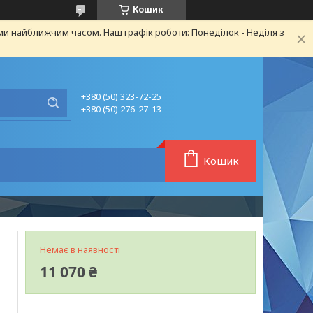
Кошик
ми найближчим часом. Наш графік роботи: Понеділок - Неділя з
+380 (50) 323-72-25
+380 (50) 276-27-13
Кошик
Немає в наявності
11 070 ₴