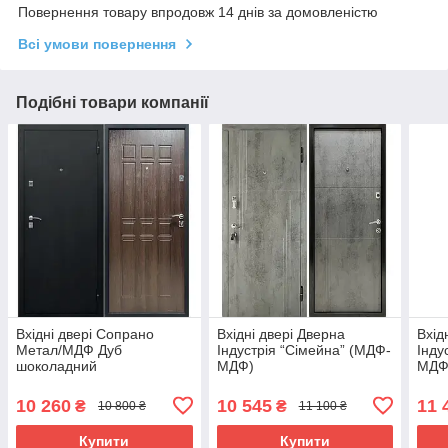
Повернення товару впродовж 14 днів за домовленістю
Всі умови повернення
Подібні товари компанії
Вхідні двері Сопрано
Вхідні двері Дверна
Вхід
Метал/МДФ Дуб
Індустрія “Сімейна” (МДФ-
Інду
шоколадний
МДФ)
МДФ
10 260
10 545
11 
₴
₴
10 800 ₴
11 100 ₴
Купити
Купити