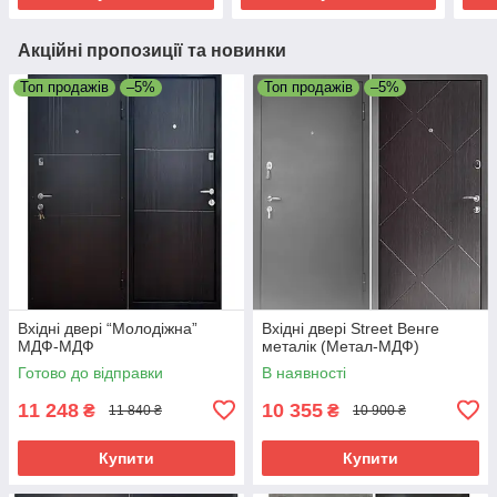
Акційні пропозиції та новинки
Топ продажів
–5%
Топ продажів
–5%
Вхідні двері “Молодіжна”
Вхідні двері Street Венге
МДФ-МДФ
металік (Метал-МДФ)
Готово до відправки
В наявності
11 248
10 355
₴
₴
11 840 ₴
10 900 ₴
Купити
Купити