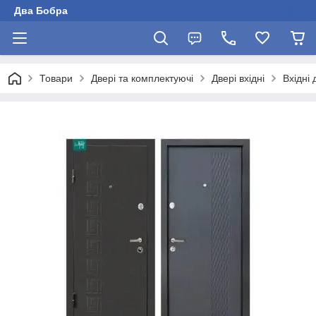
Два Бобра
Товари
Двері та комплектуючі
Двері вхідні
Вхідні