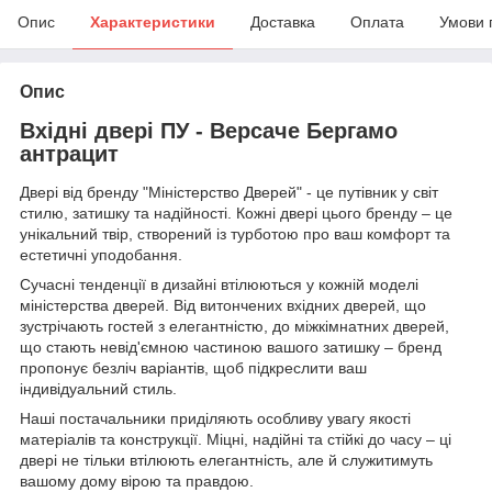
Опис
Характеристики
Доставка
Оплата
Умови 
Опис
Вхідні двері ПУ - Версаче Бергамо
антрацит
Двері від бренду "Міністерство Дверей" - це путівник у світ
стилю, затишку та надійності. Кожні двері цього бренду – це
унікальний твір, створений із турботою про ваш комфорт та
естетичні уподобання.
Сучасні тенденції в дизайні втілюються у кожній моделі
міністерства дверей. Від витончених вхідних дверей, що
зустрічають гостей з елегантністю, до міжкімнатних дверей,
що стають невід'ємною частиною вашого затишку – бренд
пропонує безліч варіантів, щоб підкреслити ваш
індивідуальний стиль.
Наші постачальники приділяють особливу увагу якості
матеріалів та конструкції. Міцні, надійні та стійкі до часу – ці
двері не тільки втілюють елегантність, але й служитимуть
вашому дому вірою та правдою.