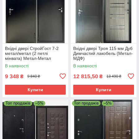
Вхідні двері СтройГост 7-2
Вхідні двері Троя 115 мм Дуб
метал/метал (2 петлі
Димчастий лакобель (Метал-
мінвата) Метал-Метал
МДФ)
В наявності
В наявності
9 348
12 815,50
₴
₴
9 840 ₴
13 490 ₴
Купити
Купити
Топ продажів
–5%
Топ продажів
–5%