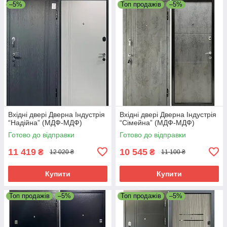
–5%
Топ продажів
–5%
Вхідні двері Дверна Індустрія
Вхідні двері Дверна Індустрія
“Надійна” (МДФ-МДФ)
“Сімейна” (МДФ-МДФ)
Готово до відправки
Готово до відправки
11 419
10 545
₴
₴
12 020 ₴
11 100 ₴
Купити
Купити
Топ продажів
–5%
Топ продажів
–5%