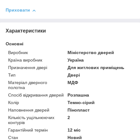
Приховати
Характеристики
Основні
Виробник
Міністерство дверей
Країна виробник
Україна
Призначення двері
Для житлових приміщень
Тип
Двері
Матеріал дверного
МДФ
полотна
Спосіб відкривання дверей
Розпашна
Колір
Темно-сірий
Наповнення дверей
Пінопласт
Кількість ущільнюючих
2
контурів
Гарантійний термін
12 міс
Стан
Новий