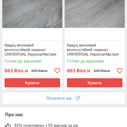
Кварц вініловий
Кварц вініловий
вологостійкий ламінат
вологостійкий ламінат
UNIVERSAL Україна/Австрія
UNIVERSAL Україна/Австрія
404/4 - 42 клас
411/2 - 42 клас
Готово до відправки
Готово до відправки
663
663
₴/кв.м
₴/кв.м
699 ₴/кв.м
699 ₴/кв.м
Купити
Купити
Показати ще
Про нас
92% позитивних з 55 відгуків за рік