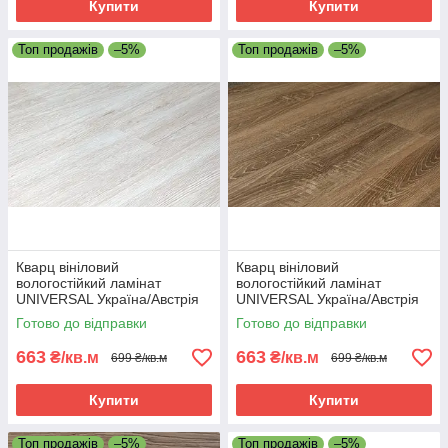
Купити
Купити
Топ продажів
–5%
Топ продажів
–5%
Кварц вініловий
Кварц вініловий
вологостійкий ламінат
вологостійкий ламінат
UNIVERSAL Україна/Австрія
UNIVERSAL Україна/Австрія
401/1 - 42 клас
403/3 - 42 клас
Готово до відправки
Готово до відправки
663
663
₴/кв.м
₴/кв.м
699 ₴/кв.м
699 ₴/кв.м
Купити
Купити
Топ продажів
–5%
Топ продажів
–5%