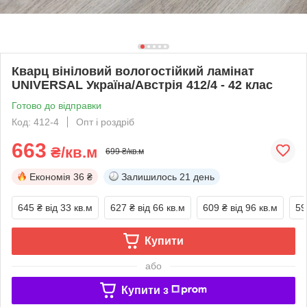
Кварц вініловий вологостійкий ламінат
UNIVERSAL Україна/Австрія 412/4 - 42 клас
Готово до відправки
Код: 412-4
Опт і роздріб
663
₴/кв.м
699 ₴/кв.м
Економія
36 ₴
Залишилось
21 день
645 ₴
від 33 кв.м
627 ₴
від 66 кв.м
609 ₴
від 96 кв.м
59
Купити
або
Купити з