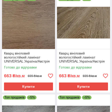
Кварц вініловий
Кварц вініловий
вологостійкий ламінат
вологостійкий ламінат
UNIVERSAL Україна/Австрія
UNIVERSAL Україна/Австрія
401/2 - 42 клас
407/6 - 42 клас
Готово до відправки
Готово до відправки
663
663
₴/кв.м
₴/кв.м
699 ₴/кв.м
699 ₴/кв.м
Купити
Купити
Топ продажів
–5%
Топ продажів
–5%