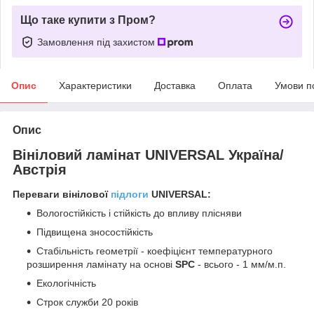
Що таке купити з Пром?
Замовлення під захистом
Опис
Характеристики
Доставка
Оплата
Умови п
Опис
Вініловий ламінат UNIVERSAL Україна/
Австрія
Переваги вінілової
підлоги
UNIVERSAL:
Вологостійкість і стійкість до впливу плісняви
Підвищена зносостійкість
Стабільність геометрії - коефіцієнт температурного
розширення ламінату на основі
SPC
- всього - 1 мм/м.п.
Екологічність
Строк служби 20 років