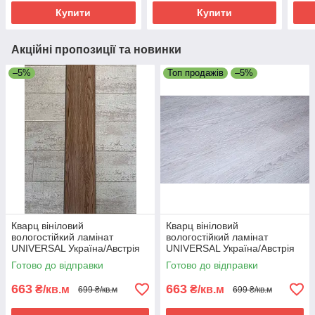
Купити
Купити
Акційні пропозиції та новинки
–5%
Топ продажів
–5%
Кварц вініловий
Кварц вініловий
вологостійкий ламінат
вологостійкий ламінат
UNIVERSAL Україна/Австрія
UNIVERSAL Україна/Австрія
405/5 - 42 клас
413/4 - 42 клас
Готово до відправки
Готово до відправки
663
663
₴/кв.м
₴/кв.м
699 ₴/кв.м
699 ₴/кв.м