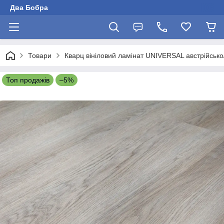
Два Бобра
Товари
Кварц вініловий ламінат UNIVERSAL австрійсько
Топ продажів
–5%