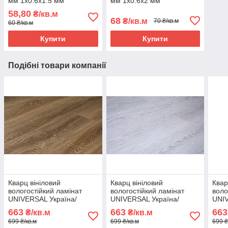
мм 1х0.6х1.5 мм
мм 1х0.6х2 мм
58,80
₴/кв.м
68
₴/кв.м
70 ₴/кв.м
60 ₴/кв.м
Купити
Купити
Подібні товари компанії
Кварц вініловий
Кварц вініловий
Квар
вологостійкий ламінат
вологостійкий ламінат
воло
UNIVERSAL Україна/
UNIVERSAL Україна/
UNIV
Австрія 403/3 - 42 клас
Австрія 413/4 - 42 клас
Авст
663
663
663
₴/кв.м
₴/кв.м
699 ₴/кв.м
699 ₴/кв.м
699 ₴