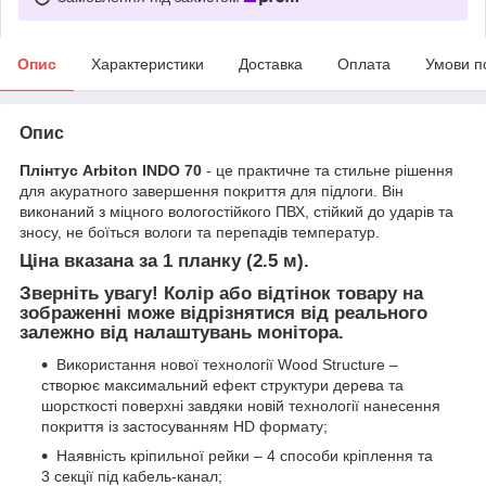
Опис
Характеристики
Доставка
Оплата
Умови п
Опис
Плінтус Arbiton INDO 70
- це практичне та стильне рішення
для акуратного завершення покриття для підлоги. Він
виконаний з міцного вологостійкого ПВХ, стійкий до ударів та
зносу, не боїться вологи та перепадів температур.
Ціна вказана за 1 планку (2.5 м).
Зверніть увагу! Колір або відтінок товару на
зображенні може відрізнятися від реального
залежно від налаштувань монітора.
Використання нової технології Wood Structure –
створює максимальний ефект структури дерева та
шорсткості поверхні завдяки новій технології нанесення
покриття із застосуванням HD формату;
Наявність кріпильної рейки – 4 способи кріплення та
3 секції під кабель-канал;