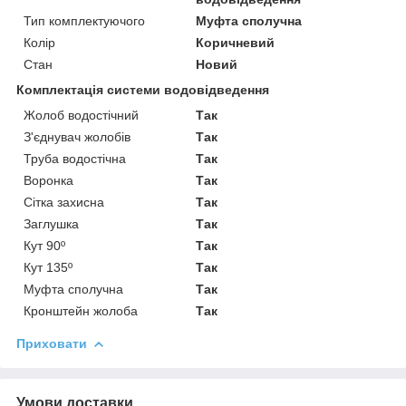
Тип комплектуючого
Муфта сполучна
Колір
Коричневий
Стан
Новий
Комплектація системи водовідведення
Жолоб водостічний
Так
З'єднувач жолобів
Так
Труба водостічна
Так
Воронка
Так
Сітка захисна
Так
Заглушка
Так
Кут 90º
Так
Кут 135º
Так
Муфта сполучна
Так
Кронштейн жолоба
Так
Приховати
Умови доставки