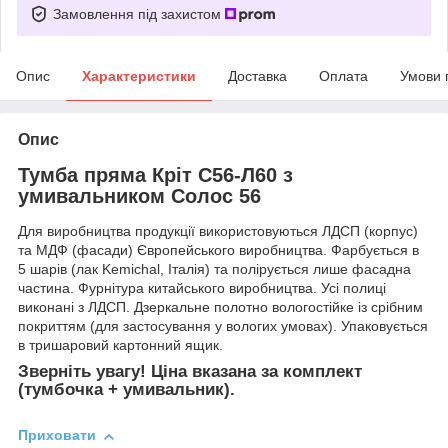
Замовлення під захистом
Опис
Характеристики
Доставка
Оплата
Умови 
Опис
Тумба пряма Кріт С56-Л60 з
умивальником Солос 56
Для виробництва продукції використовуються ЛДСП (корпус)
та МДФ (фасади) Європейського виробництва. Фарбується в
5 шарів (лак Kemichal, Італія) та полірується лише фасадна
частина. Фурнітура китайського виробництва. Усі полиці
виконані з ЛДСП. Дзеркальне полотно вологостійке із срібним
покриттям (для застосування у вологих умовах). Упаковується
в тришаровий картонний ящик.
Зверніть увагу! Ціна вказана за комплект
(тумбочка + умивальник).
Приховати