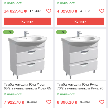
В наявності
В наявності
14 827,41
4 329,90
₴
₴
17 043 ₴
4 811 ₴
Купити
Купити
–10%
–10%
Тумба комодна Юта Фрея
Тумба комодна Юта Руна
65/2 з умивальником Фрея 65
70/2 з умивальником Руна 70
В наявності
В наявності
7 922,70
8 396,10
₴
₴
8 803 ₴
9 329 ₴