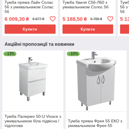
Тумба пряма Лайн Солас
Тумба Хвиля С56-Л60 з
Тум
56 з умивальником Солас
умивальником Солос 56
56 з
56
56
6 009,30
5 188,50
5 1
₴
₴
6 677 ₴
5 765 ₴
Купити
Купити
Акційні пропозиції та новинки
–13%
–10%
Тумба Палермо 50-U Vivace з
умивальником біла підвісна /
Тумба пряма Фрея 55 ЕКО з
підлогова
умивальником Фрея 55