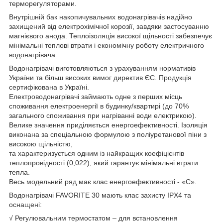
терморегуляторами.
Внутрішній бак накопичувальних водонагрівачів надійно
захищений від електрохімічної корозії, завдяки застосуванню
магнієвого анода. Теплоізоляція високої щільності забезпечує
мінімальні теплові втрати і економічну роботу електричного
водонагрівача.
Водонагрівачі виготовляються з урахуванням нормативів
України та більш високих вимог директив ЄС. Продукція
сертифікована в Україні.
Електроводонагрівачі займають одне з перших місць
споживання електроенергії в будинку/квартирі (до 70%
загального споживання при нагріванні води електрикою).
Велике значення приділяється енергоефективності. Ізоляція
виконана за спеціальною формулою з поліуретанової піни з
високою щільністю,
та характеризується одним із найкращих коефіцієнтів
теплопровідності (0,022), який гарантує мінімальні втрати
тепла.
Весь модельний ряд має клас енергоефективності - «С».
Водонагрівачі FAVORITE 30 мають клас захисту IPX4 та
оснащені:
√ Регулювальним термостатом – для встановлення