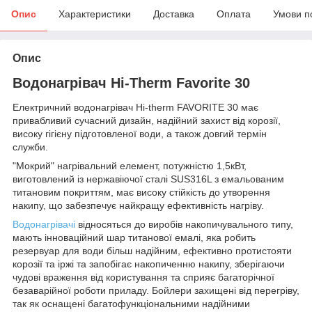
Опис
Характеристики
Доставка
Оплата
Умови п
Опис
Водонагрівач Hi-Therm Favorite 30
Електричний водонагрівач Hi-therm FAVORITE 30 має
привабливий сучасний дизайн, надійний захист від корозії,
високу гігієну підготовленої води, а також довгий термін
служби.
"Мокрий" нагрівальний елемент, потужністю 1,5кВт,
виготовлений із нержавіючої сталі SUS316L з емальованим
титановим покриттям, має високу стійкість до утворення
накипу, що забезпечує найкращу ефективність нагріву.
Водонагрівачі
відносяться до виробів накопичувального типу,
мають інноваційний шар титанової емалі, яка робить
резервуар для води більш надійним, ефективно протистояти
корозії та іржі та запобігає накопиченню накипу, зберігаючи
чудові враження від користування та сприяє багаторічної
безаварійної роботи приладу. Бойлери захищені від перегріву,
так як оснащені багатофункціональними надійними