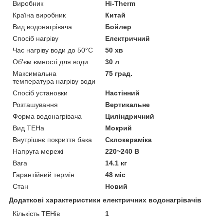
Виробник
Hi-Therm
Країна виробник
Китай
Вид водонагрівача
Бойлер
Спосіб нагріву
Електричний
Час нагріву води до 50°С
50 хв
Об'єм ємності для води
30 л
Максимальна
75 град.
температура нагріву води
Спосіб установки
Настінний
Розташування
Вертикальне
Форма водонагрівача
Циліндричний
Вид ТЕНа
Мокрий
Внутрішнє покриття бака
Склокераміка
Напруга мережі
220~240 В
Вага
14.1 кг
Гарантійний термін
48 міс
Стан
Новий
Додаткові характеристики електричних водонагрівачів
Кількість ТЕНів
1