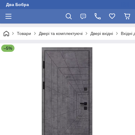
Два Бобра
Товари
Двері та комплектуючі
Двері вхідні
Вхідні 
–5%