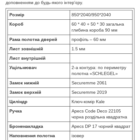
доповненням до будь-якого інтер'єру.
Розмір
850*2040/950*2040
Короб
60 * 40 + 50 * 30 загальна
глибина короба 90 мм
Рама полотна дверей
профіль – 60 мм
Лист зовнішній
1.5 мм
Лист внутрішній
Ущільнювач
2-а контура: по периметру
полотна «SCHLEGEL»
Замок нижній
Securemme 2061
Замок верхній
Securemme 2019
Циліндр
Ключ-комір Kale
Ручка
Apecs Code Deco 22105
чорна роздільна квадратна
Броненакладка
Apecs DP 17 чорний квадрат
Наповнення полотна
ізовер