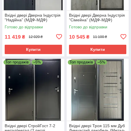
Вхідні двері Дверна Індустрія
Вхідні двері Дверна Індустрія
“Надійна” (МДФ-МДФ)
“Сімейна” (МДФ-МДФ)
Готово до відправки
Готово до відправки
11 419
10 545
₴
₴
12 020 ₴
11 100 ₴
Купити
Купити
Топ продажів
–5%
Топ продажів
–5%
Вхідні двері СтройГост 7-2
Вхідні двері Троя 115 мм Дуб
метал/метал (2 петлі
Димчастий лакобель (Метал-