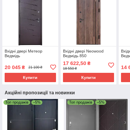
Вхідні двері Метеор
Вхідні двері Neowood
Вхід
Ведмідь
Ведмідь 850
Ведм
17 622,50
₴
20 045
14 
₴
21 100 ₴
18 550 ₴
Купити
Купити
Акційні пропозиції та новинки
Топ продажів
–5%
Топ продажів
–5%