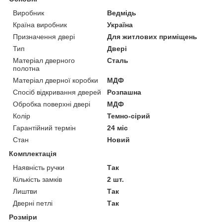
Виробник
Ведмідь
Країна виробник
Україна
Призначення двері
Для житлових приміщень
Тип
Двері
Матеріал дверного
Сталь
полотна
Матеріал дверної коробки
МДФ
Спосіб відкривання дверей
Розпашна
Обробка поверхні двері
МДФ
Колір
Темно-сірий
Гарантійний термін
24 міс
Стан
Новий
Комплектація
Наявність ручки
Так
Кількість замків
2 шт.
Лиштви
Так
Дверні петлі
Так
Розміри