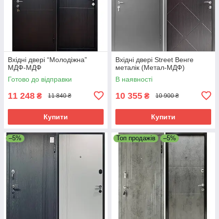
Вхідні двері “Молодіжна”
Вхідні двері Street Венге
МДФ-МДФ
металік (Метал-МДФ)
Готово до відправки
В наявності
11 248
10 355
₴
₴
11 840 ₴
10 900 ₴
Купити
Купити
–5%
Топ продажів
–5%