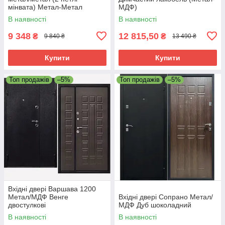
мінвата) Метал-Метал
МДФ)
В наявності
В наявності
9 348
12 815,50
₴
₴
9 840 ₴
13 490 ₴
Купити
Купити
Топ продажів
–5%
Топ продажів
–5%
Вхідні двері Варшава 1200
Метал/МДФ Венге
Вхідні двері Сопрано Метал/
двостулкові
МДФ Дуб шоколадний
В наявності
В наявності