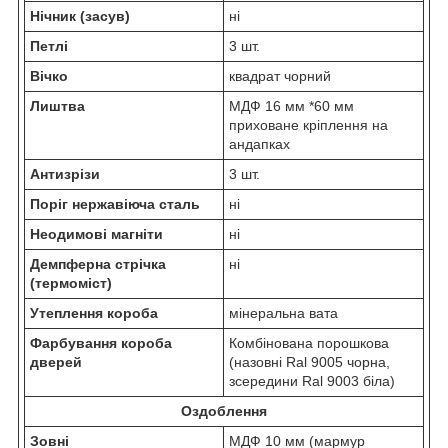
Нічник (засув)
ні
Петлі
3 шт.
Вічко
квадрат чорний
Лиштва
МДФ 16 мм *60 мм
приховане кріплення на
андапках
Антизрізи
3 шт.
Поріг нержавіюча сталь
ні
Неодимові магніти
ні
Демпферна стрічка
ні
(термоміст)
Утеплення короба
мінеральна вата
Фарбування короба
Комбінована порошкова
дверей
(назовні Ral 9005 чорна,
зсередини Ral 9003 біла)
Оздоблення
Зовні
МДФ 10 мм (мармур