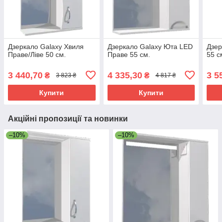
Дзеркало Galaxy Хвиля
Дзеркало Galaxy Юта LED
Дзер
Праве/Ліве 50 см.
Праве 55 см.
55 с
3 440,70
4 335,30
3 5
₴
₴
3 823 ₴
4 817 ₴
Купити
Купити
Акційні пропозиції та новинки
–10%
–10%