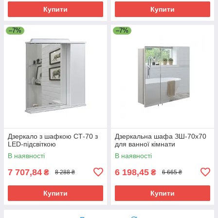
Купити
Купити
–7%
–7%
Дзеркало з шафкою СТ-70 з
Дзеркальна шафа ЗШ-70x70
LED-підсвіткою
для ванної кімнати
В наявності
В наявності
7 707,84
6 198,45
₴
₴
8 288 ₴
6 665 ₴
Купити
Купити