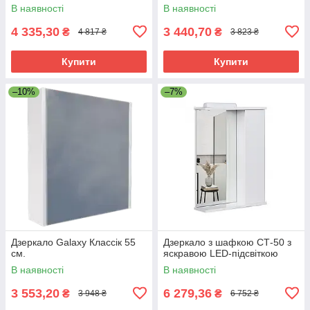
В наявності
В наявності
4 335,30
3 440,70
₴
₴
4 817 ₴
3 823 ₴
Купити
Купити
–10%
–7%
Дзеркало Galaxy Классік 55
Дзеркало з шафкою СТ-50 з
см.
яскравою LED-підсвіткою
В наявності
В наявності
3 553,20
6 279,36
₴
₴
3 948 ₴
6 752 ₴