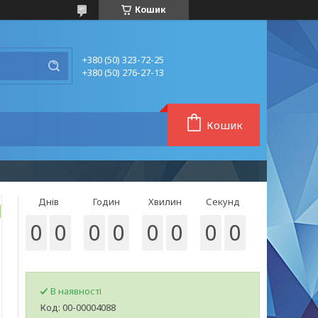
Кошик
+380 (50) 323-72-25
+380 (50) 276-27-13
Кошик
Днів
Годин
Хвилин
Секунд
0
0
0
0
0
0
0
0
В наявності
Код:
00-00004088