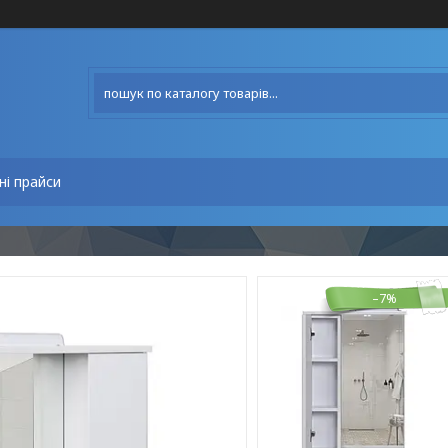
ні прайси
–7%