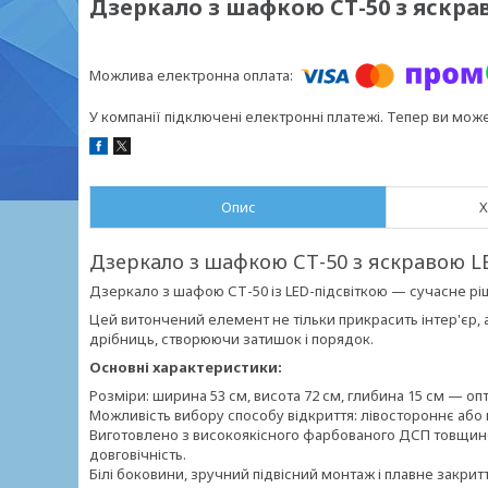
Дзеркало з шафкою СТ-50 з яскра
У компанії підключені електронні платежі. Тепер ви мож
Опис
Х
Дзеркало з шафкою СТ-50 з яскравою L
Дзеркало з шафою СТ-50 із LED-підсвіткою — сучасне ріше
Цей витончений елемент не тільки прикрасить інтер'єр,
дрібниць, створюючи затишок і порядок.
Основні характеристики:
Розміри: ширина 53 см, висота 72 см, глибина 15 см — оп
Можливість вибору способу відкриття: лівостороннє або
Виготовлено з високоякісного фарбованого ДСП товщино
довговічність.
Білі боковини, зручний підвісний монтаж і плавне закрит