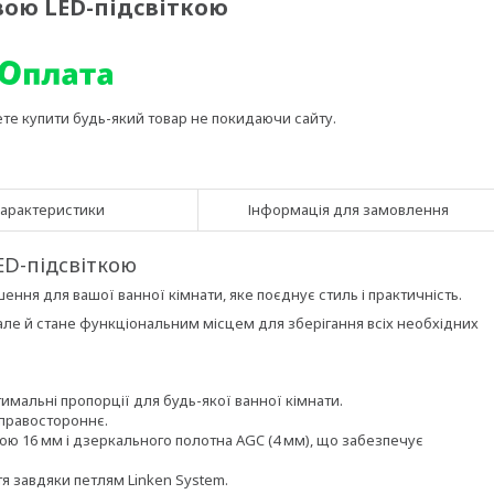
вою LED-підсвіткою
ете купити будь-який товар не покидаючи сайту.
арактеристики
Інформація для замовлення
ED-підсвіткою
ння для вашої ванної кімнати, яке поєднує стиль і практичність.
 але й стане функціональним місцем для зберігання всіх необхідних
тимальні пропорції для будь-якої ванної кімнати.
 правостороннє.
ю 16 мм і дзеркального полотна AGC (4 мм), що забезпечує
тя завдяки петлям Linken System.