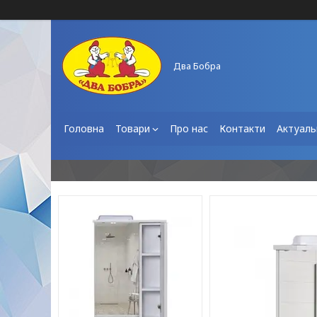
Два Бобра
Головна
Товари
Про нас
Контакти
Актуаль