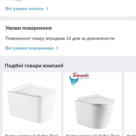
Всі умови оплати
Умови повернення
Повернення товару впродовж 14 днів за домовленістю
Всі умови повернення
Подібні товари компанії
Унітаз підвісний Koller Pool
Унітаз підвісний Koller Pool
Уніт