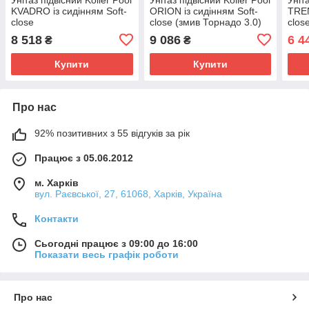
KVADRO із сидінням Soft-
ORION із сидінням Soft-
TREN
close
close (змив Торнадо 3.0)
clos
8 518
9 086
6 4
₴
₴
Купити
Купити
Про нас
92% позитивних з 55 відгуків за рік
Працює з 05.06.2012
м. Харків
вул. Раєвської, 27, 61068, Харків, Україна
Контакти
Сьогодні працює з 09:00 до 16:00
Показати весь графік роботи
Про нас