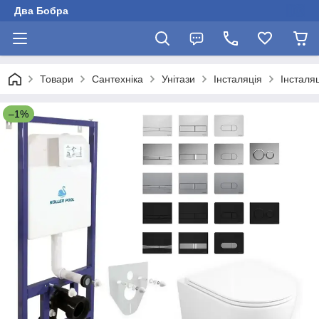
Два Бобра
Товари
Сантехніка
Унітази
Інсталяція
Інсталяц
–1%