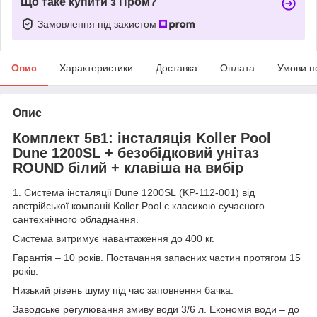
Що таке купити з Пром?
Замовлення під захистом
Опис
Характеристики
Доставка
Оплата
Умови п
Опис
Комплект 5в1: інсталяція Koller Pool
Dune 1200SL + безобідковий унітаз
ROUND білий + клавіша на вибір
1. Система інсталяції Dune 1200SL (KP-112-001) від
австрійської компанії Koller Pool є класикою сучасного
сантехнічного обладнання.
Система витримує навантаження до 400 кг.
Гарантія – 10 років. Постачання запасних частин протягом 15
років.
Низький рівень шуму під час заповнення бачка.
Заводське регулювання змиву води 3/6 л. Економія води – до