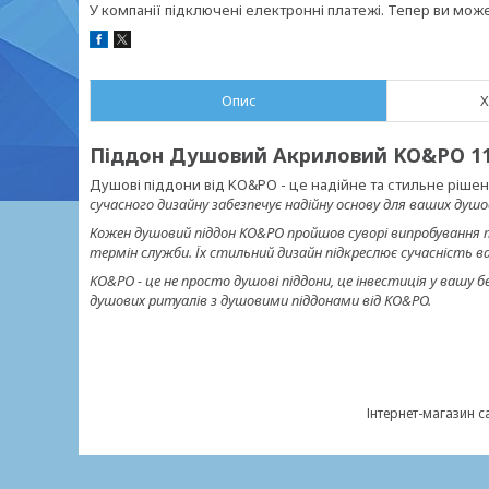
У компанії підключені електронні платежі. Тепер ви мож
Опис
Х
Піддон Душовий Акриловий KO&PO 117 
Душові піддони від KO&PO - це надійне та стильне рішенн
сучасного дизайну забезпечує надійну основу для ваших душо
Кожен душовий піддон KO&PO пройшов суворі випробування 
термін служби. Їх стильний дизайн підкреслює сучасність в
KO&PO - це не просто душові піддони, це інвестиція у вашу 
душових ритуалів з душовими піддонами від KO&PO.