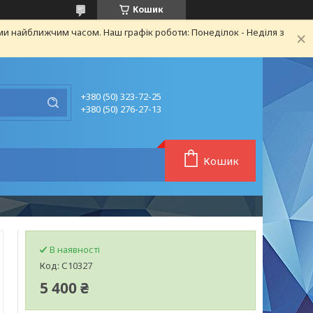
Кошик
ми найближчим часом. Наш графік роботи: Понеділок - Неділя з
+380 (50) 323-72-25
+380 (50) 276-27-13
Кошик
В наявності
Код:
С10327
5 400 ₴