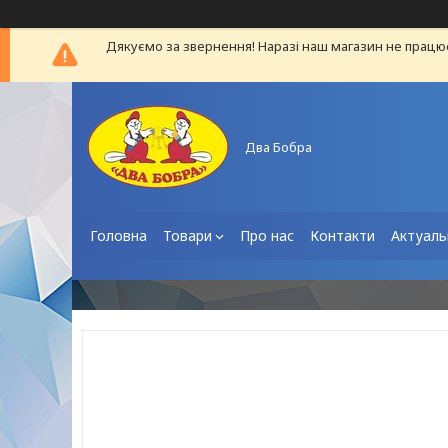
Дякуємо за звернення! Наразі наш магазин не працю
Два Бобра
Головна
Товари
Про нас
Контакти
Актуаль