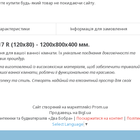
ете купити будь-який товар не покидаючи сайту.
арактеристики
Інформація для замовлення
R (120x80) - 1200х800х400 мм.
я для вашої ванної кімнати. Їх
унікальне поєднання довговічності та
вих процедур.
та виготовлений із високоякісних матеріалів, щоб забезпечити тривалий
ашої ванної кімнати, роблячи її функціональною та красивою.
безпеку та стиль. Створіть надійний та елегантний простір для своїх
Prom.ua
Сайт створений на маркетплейсі
Продавець на Bigl.ua
Інтернет-магазин сантехніки та будматеріалів «Два Бобра» |
Поскаржитися на контент
|
Політи
Select Language
▼