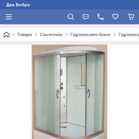
Два Бобра
Товари
Сантехніка
Гідромасажні бокси
Гідромас