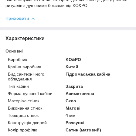
ритуалів з душовими боксами від KO&PO.
Приховати
Характеристики
Основні
Виробник
KO&PO
Країна виробник
Китай
Вид сантехнічного
Гідромасажна кабіна
обладнання
Тип кабіни
Закрита
Форма душової кабіни
Асиметрична
Матеріал стінок
Скло
Виконання стінок
Матові
Товщина стінок
4 мм
Конструкція дверей
Розсувні
Колір профілю
Сатин (матовий)