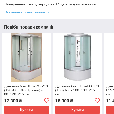
Повернення товару впродовж 14 днів за домовленістю
Всі умови повернення
Подібні товари компанії
Душовий бокс KO&PO 218
Душовий бокс KO&PO 470
Душ
(120х80) RF (Правий) -
(100) RF - 100х100х215
L157
80х120х215 см.
см.
см.
17 300
16 300
11 
₴
₴
Купити
Купити