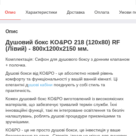
Опис
Характеристики
Доставка
Оплата
Умови п
Опис
Душовий бокс KO&PO 218 (120х80) RF
(Лівий) - 800х1200х2150 мм.
Комплектація: Сифон для душового боксу з донним клапаном
+ полочка.
Душові бокси від KO&PO - це абсолютно новий рівень
комфорту та функціональності у вашій ванній кімнаті. Ці
елегантні д
ушові кабіни
поєднують у собі стиль та
практичність.
Кожен душовий бокс KO&PO виготовлений із високоякісних
матеріалів, що забезпечує тривалий термін служби. Їхні
інноваційні функції, такі як інтегроване освітлення та безліч
налаштувань, роблять душові процедури приємнішими та
зручнішими.
KO&PO - це не просто душові бокси, це інвестиція у ваше
благополуччя та стиль. Створіть ідеальне місце для душових