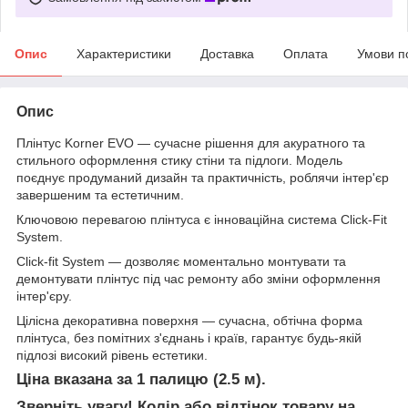
Опис
Характеристики
Доставка
Оплата
Умови п
Опис
Плінтус Korner EVO — сучасне рішення для акуратного та
стильного оформлення стику стіни та підлоги. Модель
поєднує продуманий дизайн та практичність, роблячи інтер'єр
завершеним та естетичним.
Ключовою перевагою плінтуса є інноваційна система Click-Fit
System.
Click-fit System — дозволяє моментально монтувати та
демонтувати плінтус під час ремонту або зміни оформлення
інтер'єру.
Цілісна декоративна поверхня — сучасна, обтічна форма
плінтуса, без помітних з'єднань і країв, гарантує будь-якій
підлозі високий рівень естетики.
Ціна вказана за 1 палицю (2.5 м).
Зверніть увагу! Колір або відтінок товару на