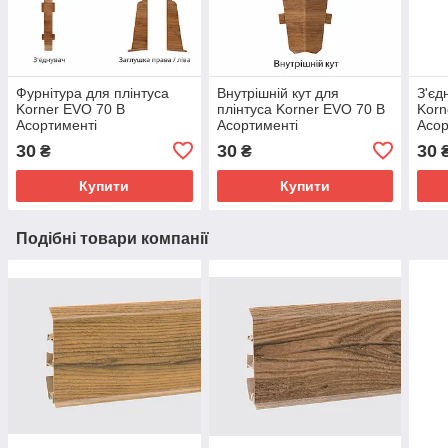
Фурнітура для плінтуса
Внутрішній кут для
З'єд
Korner EVO 70 В
плінтуса Korner EVO 70 В
Korn
Асортименті
Асортименті
Асор
30
30
30
₴
₴
Купити
Купити
Подібні товари компанії