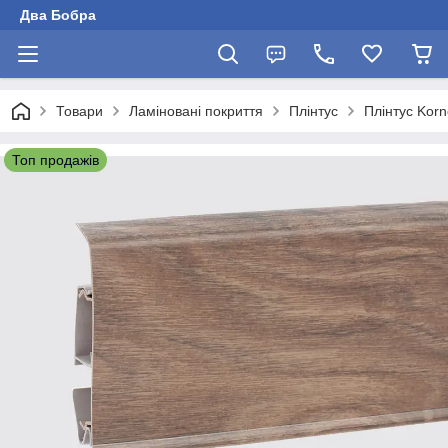
Два Бобра
Товари
Ламіновані покриття
Плінтус
Плінтус Kor
Топ продажів