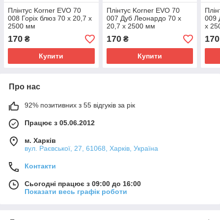
Плінтус Korner EVO 70
Плінтус Korner EVO 70
Плін
008 Горіх блюз 70 х 20,7 х
007 Дуб Леонардо 70 х
009 
2500 мм
20,7 х 2500 мм
х 25
170
170
170
₴
₴
Купити
Купити
Про нас
92% позитивних з 55 відгуків за рік
Працює з 05.06.2012
м. Харків
вул. Раєвської, 27, 61068, Харків, Україна
Контакти
Сьогодні працює з 09:00 до 16:00
Показати весь графік роботи