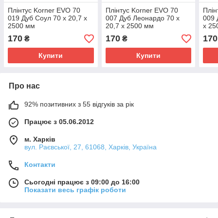
Плінтус Korner EVO 70
Плінтус Korner EVO 70
Плін
019 Дуб Соул 70 х 20,7 х
007 Дуб Леонардо 70 х
009 
2500 мм
20,7 х 2500 мм
х 25
170
170
170
₴
₴
Купити
Купити
Про нас
92% позитивних з 55 відгуків за рік
Працює з 05.06.2012
м. Харків
вул. Раєвської, 27, 61068, Харків, Україна
Контакти
Сьогодні працює з 09:00 до 16:00
Показати весь графік роботи