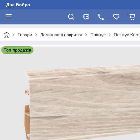
Два Бобра
Товари
Ламіновані покриття
Плінтус
Плінтус Korn
Топ продажів