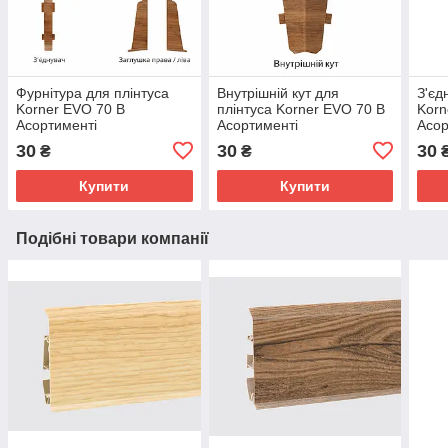
Фурнітура для плінтуса
Внутрішній кут для
З'єд
Korner EVO 70 В
плінтуса Korner EVO 70 В
Korn
Асортименті
Асортименті
Асор
30
30
30
₴
₴
Купити
Купити
Подібні товари компанії