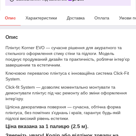
Опис
Характеристики
Доставка
Оплата
Умови п
Опис
Плінтус Korner EVO — сучасне рішення для акуратного та
стильного оформлення стику стіни та підлоги. Модель
поєднує продуманий дизайн та практичність, роблячи інтер'єр
завершеним та естетичним.
Ключовою перевагою плінтуса є інноваційна система Click-Fit
System.
Click-fit System — дозволяє моментально монтувати та
демонтувати плінтус під час ремонту або зміни оформлення
інтер'єру.
Цілісна декоративна поверхня — сучасна, обтічна форма
плінтуса, без помітних з'єднань і країв, гарантує будь-якій
підлозі високий рівень естетики.
Ціна вказана за 1 палицю (2.5 м).
Зверніть увагу! Колір або відтінок товару на