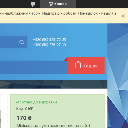
Кошик
ми найближчим часом. Наш графік роботи: Понеділок - Неділя з
+380 (50) 323-72-25
+380 (50) 276-27-13
Кошик
Готово до відправки
Код:
016E
170 ₴
Мінімальна сума замовлення на сайті —