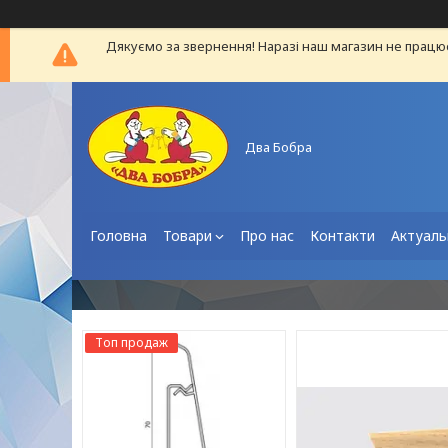
Дякуємо за звернення! Наразі наш магазин не працю
Два Бобра
Головна
Товари
Про нас
Контакти
Актуаль
Топ продаж