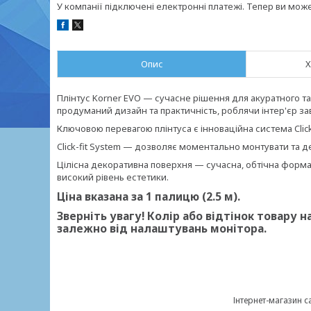
У компанії підключені електронні платежі. Тепер ви мож
Опис
Х
Плінтус Korner EVO — сучасне рішення для акуратного т
продуманий дизайн та практичність, роблячи інтер'єр з
Ключовою перевагою плінтуса є інноваційна система Click
Click-fit System — дозволяє моментально монтувати та д
Цілісна декоративна поверхня — сучасна, обтічна форма пл
високий рівень естетики.
Ціна вказана за 1 палицю (2.5 м).
Зверніть увагу! Колір або відтінок товару 
залежно від налаштувань монітора.