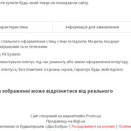
ете купити будь-який товар не покидаючи сайту.
арактеристики
Інформація для замовлення
а стильного оформлення стику стіни та підлоги. Модель поєднує
авершеним та естетичним.
-Fit System.
емонтувати плінтус під час ремонту або зміни оформлення інтер'єру.
інтуса, без помітних з'єднань і країв, гарантує будь-якій підлозі
на зображенні може відрізнятися від реального
Prom.ua
Сайт створений на маркетплейсі
Продавець на Bigl.ua
Інтернет-магазин сантехніки та будматеріалів «Два Бобра» |
Поскаржитися на контент
|
Політи