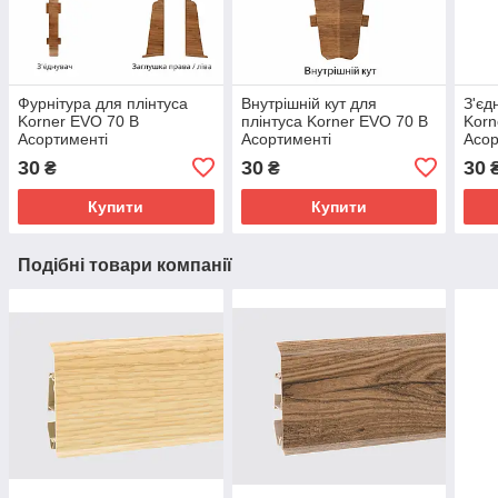
Фурнітура для плінтуса
Внутрішній кут для
З'єд
Korner EVO 70 В
плінтуса Korner EVO 70 В
Korn
Асортименті
Асортименті
Асор
30
30
30
₴
₴
Купити
Купити
Подібні товари компанії