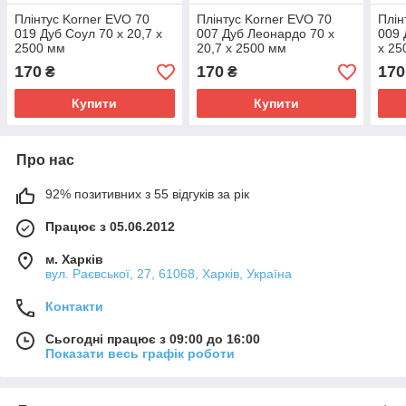
Плінтус Korner EVO 70
Плінтус Korner EVO 70
Плін
019 Дуб Соул 70 х 20,7 х
007 Дуб Леонардо 70 х
009 
2500 мм
20,7 х 2500 мм
х 25
170
170
170
₴
₴
Купити
Купити
Про нас
92% позитивних з 55 відгуків за рік
Працює з 05.06.2012
м. Харків
вул. Раєвської, 27, 61068, Харків, Україна
Контакти
Сьогодні працює з 09:00 до 16:00
Показати весь графік роботи