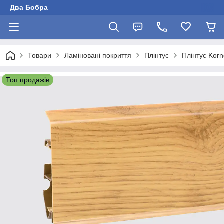
Два Бобра
Товари
Ламіновані покриття
Плінтус
Плінтус Korn
Топ продажів