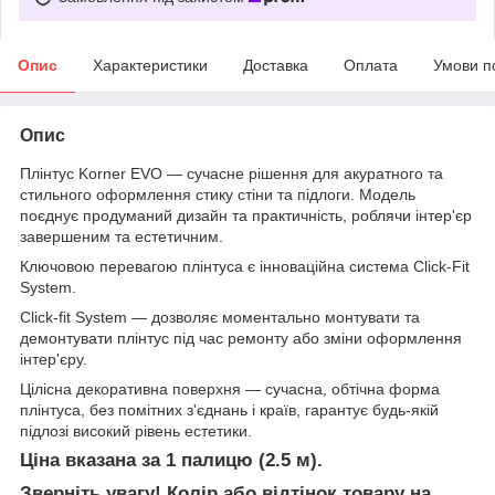
Опис
Характеристики
Доставка
Оплата
Умови п
Опис
Плінтус Korner EVO — сучасне рішення для акуратного та
стильного оформлення стику стіни та підлоги. Модель
поєднує продуманий дизайн та практичність, роблячи інтер'єр
завершеним та естетичним.
Ключовою перевагою плінтуса є інноваційна система Click-Fit
System.
Click-fit System — дозволяє моментально монтувати та
демонтувати плінтус під час ремонту або зміни оформлення
інтер'єру.
Цілісна декоративна поверхня — сучасна, обтічна форма
плінтуса, без помітних з'єднань і країв, гарантує будь-якій
підлозі високий рівень естетики.
Ціна вказана за 1 палицю (2.5 м).
Зверніть увагу! Колір або відтінок товару на