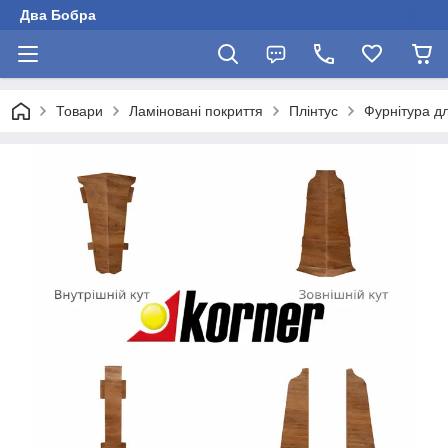
Два Бобра
Товари
Ламіновані покриття
Плінтус
Фурнітура д