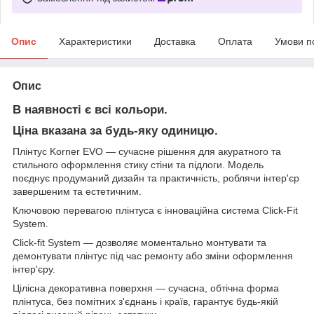
Опис
Характеристики
Доставка
Оплата
Умови п
Опис
В наявності є всі кольори.
Ціна вказана за будь-яку одиницю.
Плінтус Korner EVO — сучасне рішення для акуратного та
стильного оформлення стику стіни та підлоги. Модель
поєднує продуманий дизайн та практичність, роблячи інтер'єр
завершеним та естетичним.
Ключовою перевагою плінтуса є інноваційна система Click-Fit
System.
Click-fit System — дозволяє моментально монтувати та
демонтувати плінтус під час ремонту або зміни оформлення
інтер'єру.
Цілісна декоративна поверхня — сучасна, обтічна форма
плінтуса, без помітних з'єднань і країв, гарантує будь-якій