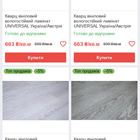
Кварц вініловий
Кварц вініловий
вологостійкий ламінат
вологостійкий ламінат
UNIVERSAL Україна/Австрія
UNIVERSAL Україна/Австрія
412/4 - 42 клас
407/6 - 42 клас
Готово до відправки
Готово до відправки
663
663
₴/кв.м
₴/кв.м
699 ₴/кв.м
699 ₴/кв.м
Купити
Купити
Топ продажів
–5%
Топ продажів
–5%
Кварц вініловий
Кварц вініловий