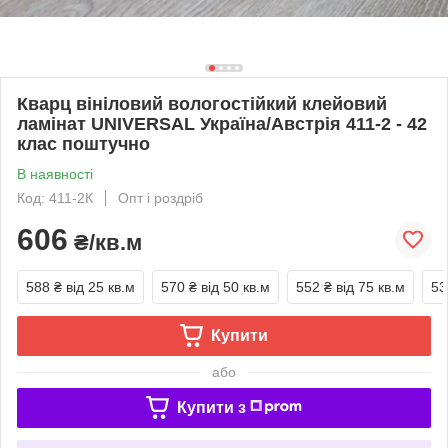
Кварц вініловий вологостійкий клейовий
ламінат UNIVERSAL Україна/Австрія 411-2 - 42
клас поштучно
В наявності
Код: 411-2К
Опт і роздріб
606
₴/кв.м
588 ₴
від 25 кв.м
570 ₴
від 50 кв.м
552 ₴
від 75 кв.м
53
Купити
або
Купити з