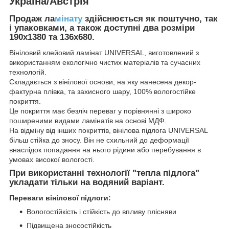
Україна/Австрія
Продаж ла
мінату
здійснюється як поштучно, так
і упаковками, а також доступні два розміри
190х1380 та 136х680.
Вініловий клейовий ламінат UNIVERSAL, виготовлений з
використанням екологічно чистих матеріалів та сучасних
технологій.
Складається з вінілової основи, на яку нанесена декор-
фактурна плівка, та захисного шару, 100% вологостійке
покриття.
Це покриття має безліч переваг у порівнянні з широко
поширеними видами ламінатів на основі МДФ.
На відміну від інших покриттів, вінілова підлога UNIVERSAL
більш стійка до зносу. Він не схильний до деформації
внаслідок попадання на нього рідини або перебування в
умовах високої вологості.
При використанні технології "тепла підлога"
укладати тільки на водяний варіант.
Переваги вінілової підлоги:
Вологостійкість і стійкість до впливу плісняви
Підвищена зносостійкість