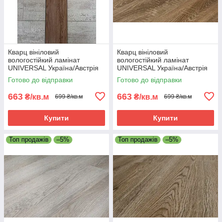
Кварц вініловий
Кварц вініловий
вологостійкий ламінат
вологостійкий ламінат
UNIVERSAL Україна/Австрія
UNIVERSAL Україна/Австрія
405/5 - 42 клас
403/3 - 42 клас
Готово до відправки
Готово до відправки
663
663
₴/кв.м
₴/кв.м
699 ₴/кв.м
699 ₴/кв.м
Купити
Купити
Топ продажів
–5%
Топ продажів
–5%