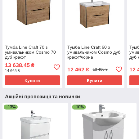
Тумба Line Craft 70 з
Тумба Line Craft 60 з
Тумб
умивальником Cosmo 70
умивальником Cosmo дуб
умив
дуб крафт
крафт/чорна
дуб 
13 638,45
₴
12 462
12 
₴
13 400 ₴
14 665 ₴
Купити
Купити
Акційні пропозиції та новинки
–13%
–10%