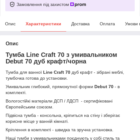
Замовлення під захистом
Опис
Характеристики
Доставка
Оплата
Умови 
Опис
Тумба Line Craft 70 з умивальником
Debut 70 дуб крафт/чорна
Тумба для ванної
Line Craft 70
дуб крафт - зібрані меблі,
тумбочка готова до установки.
Умивальник глибокий, прямокутної форми
Debut 70
- в
комплекті.
Вологостійкі матеріали ДСП / ЛДСП - сертифіковані
Європейським союзом.
Підвісна тумба - консольна, кріпиться на стіну і зберігає
корисне місце у ванній кімнаті.
Кріплення в комплекті - швидка та зручна установка.
Наші тумби з умивальниками поєднують у собі стиль та