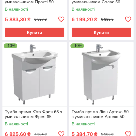
умивальником Проксі 50
умивальником Солас 56
В наявності
В наявності
5 883,30
6 199,20
₴
₴
6 537 ₴
6 888 ₴
Купити
Купити
–10%
–10%
Тумба пряма Юта Фрея 65 з
Тумба пряма Ліон Артеко 50
умивальником Фрея 65
з умивальником Артеко 50
В наявності
В наявності
6 825,60
5 384,70
₴
₴
7 584 ₴
5 983 ₴